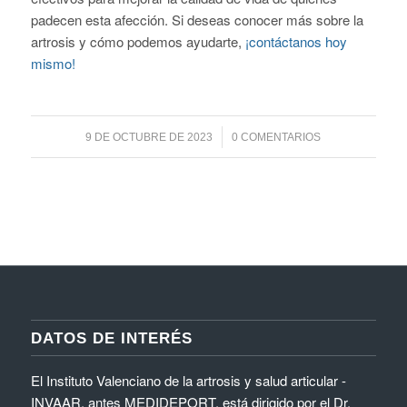
padecen esta afección. Si deseas conocer más sobre la
artrosis y cómo podemos ayudarte,
¡contáctanos hoy
mismo!
/
9 DE OCTUBRE DE 2023
0 COMENTARIOS
DATOS DE INTERÉS
El Instituto Valenciano de la artrosis y salud articular -
INVAAR, antes MEDIDEPORT, está dirigido por el Dr.