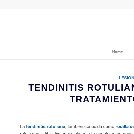
Home
LESIO
TENDINITIS ROTULIA
TRATAMIEN
La
tendinitis rotuliana
, también conocida como
rodilla d
rótula con la tibia. Es especialmente frecuente en person