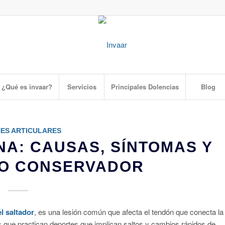
¿Qué es invaar?
Servicios
Principales Dolencias
Blog
NES ARTICULARES
NA: CAUSAS, SÍNTOMAS Y
TO CONSERVADOR
el saltador
, es una lesión común que afecta el tendón que conecta la
as que practican deportes que implican saltos y cambios rápidos de