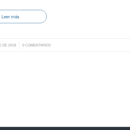
Leer más
/
E DE 2018
0 COMENTARIOS