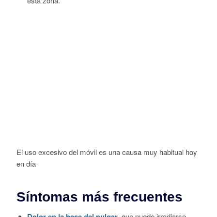
El uso excesivo del móvil es una causa muy habitual hoy
en día
Síntomas más frecuentes
Dolor en la base del pulgar
, que puede irradiarse
hacia el antebrazo.
Inflamación visible o
sensación de “enganche”
al
mover el pulgar.
Dificultad o dolor al girar la muñeca
, abrir frascos o
sujetar objetos.
Dolor al realizar el
test de Finkelstein
(cerrar el puño
con el pulgar dentro y desviar la muñeca hacia el lado
opuesto).
¿Cómo se trata la tendinitis
de De Quervain en INVAAR?