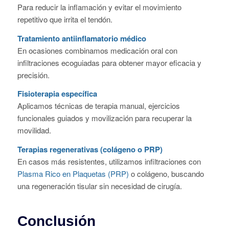
En casos más resistentes, utilizamos infiltraciones con
Plasma Rico en Plaquetas (PRP)
o colágeno, buscando
una regeneración tisular sin necesidad de cirugía.
Conclusión
La tendinitis de De Quervain puede parecer una lesión
menor, pero si no se trata correctamente, puede limitar
funciones básicas de la mano. Con un diagnóstico médico
precoz y un tratamiento bien enfocado, es posible eliminar
el dolor y recuperar completamente la movilidad.
En INVAAR tratamos este tipo de lesiones con un enfoque
integral, sin recurrir a la cirugía como primera opción. Si
tienes molestias al mover el pulgar o la muñeca, no lo
dejes pasar. Solicita tu consulta médica y comienza tu
recuperación.