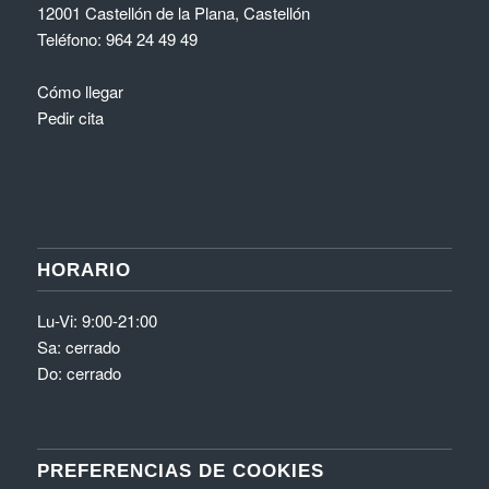
Sa: cerrado
Do: cerrado
PREFERENCIAS DE COOKIES
Consent Preferences
ÚLTIMOS ARTICULOS
Dolor de rodilla en adolescentes: ¿Qué es la enfermedad de Osgood-
Schlatter?
¿Te duelen las rodillas al levantarte del sofá? Puede ser más común de lo
que crees