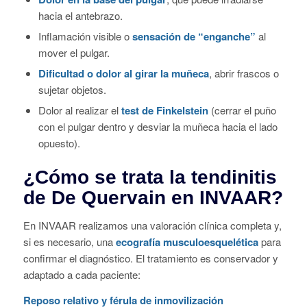
En INVAAR realizamos una valoración clínica completa y,
si es necesario, una
ecografía musculoesquelética
para
confirmar el diagnóstico. El tratamiento es conservador y
adaptado a cada paciente:
Reposo relativo y férula de inmovilización
Para reducir la inflamación y evitar el movimiento
repetitivo que irrita el tendón.
Tratamiento antiinflamatorio médico
En ocasiones combinamos medicación oral con
infiltraciones ecoguiadas para obtener mayor eficacia y
precisión.
Fisioterapia específica
Aplicamos técnicas de terapia manual, ejercicios
funcionales guiados y movilización para recuperar la
movilidad.
Terapias regenerativas (colágeno o PRP)