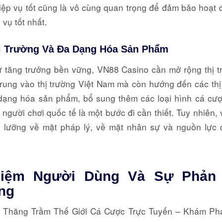
iệp vụ tốt cũng là vô cùng quan trọng để đảm bảo hoạt đ
 vụ tốt nhất.
 Trường Và Đa Dạng Hóa Sản Phẩm
 tăng trưởng bền vững, VN88 Casino cần mở rộng thị t
trung vào thị trường Việt Nam mà còn hướng đến các thị
dạng hóa sản phẩm, bổ sung thêm các loại hình cá cư
a người chơi quốc tế là một bước đi cần thiết. Tuy nhiên,
ỹ lưỡng về mặt pháp lý, về mặt nhân sự và nguồn lực
hiệm Người Dùng Và Sự Phản
ng