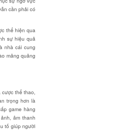
phục sự ngờ vực
vẫn cần phải có
ợc thể hiện qua
ánh sự hiệu quả
à nhà cái cung
 vào mảng quảng
 cược thể thao,
an trọng hơn là
 cấp game hàng
h ảnh, âm thanh
u tố giúp người