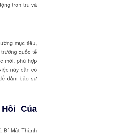
ộng trơn tru và
rường mục tiêu,
 trường quốc tế
ợc mới, phù hợp
 việc này cần có
 để đảm bảo sự
 Hồi Của