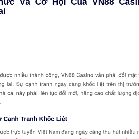
hức Và Cơ Hội Của VN88 Casi
ai
được nhiều thành công, VN88 Casino vẫn phải đối mặt 
ng lai. Sự cạnh tranh ngày càng khốc liệt trên thị trườ
hà cái này phải liên tục đổi mới, nâng cao chất lượng dị
.
 Cạnh Tranh Khốc Liệt
cược trực tuyến Việt Nam đang ngày càng thu hút nhiều 