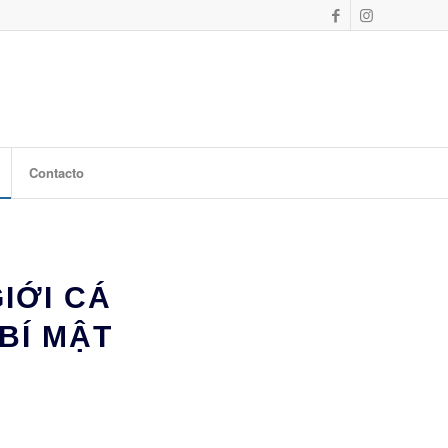
Contacto
IỚI CÁ
BÍ MẬT