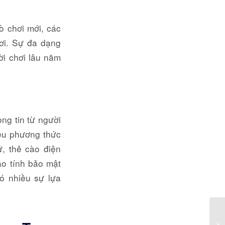
 chơi mới, các
ơi. Sự đa dạng
ời chơi lâu năm
ng tin từ người
iều phương thức
, thẻ cào điện
ảo tính bảo mật
ó nhiều sự lựa
Do