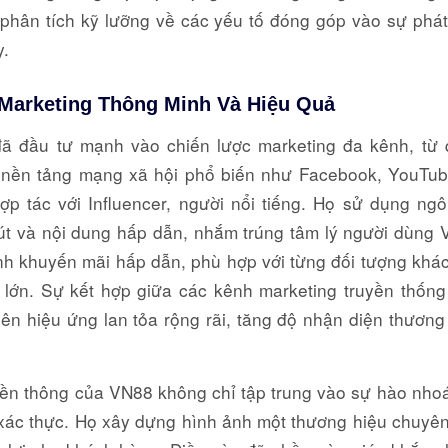
 phân tích kỹ lưỡng về các yếu tố đóng góp vào sự phá
y.
Marketing Thông Minh Và Hiệu Quả
ã đầu tư mạnh vào chiến lược marketing đa kênh, từ 
c nền tảng mạng xã hội phổ biến như Facebook, YouTub
ợp tác với Influencer, người nổi tiếng. Họ sử dụng ng
út và nội dung hấp dẫn, nhắm trúng tâm lý người dùng Vi
nh khuyến mãi hấp dẫn, phù hợp với từng đối tượng khá
lớn. Sự kết hợp giữa các kênh marketing truyền thống
ên hiệu ứng lan tỏa rộng rãi, tăng độ nhận diện thươn
yền thông của VN88 không chỉ tập trung vào sự hào nh
 xác thực. Họ xây dựng hình ảnh một thương hiệu chuyên 