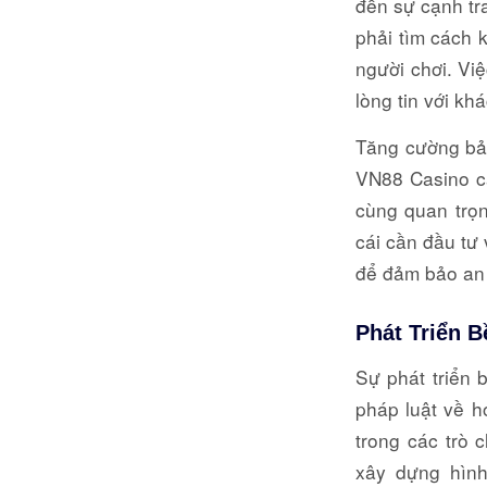
đến sự cạnh tra
phải tìm cách 
người chơi. Vi
lòng tin với kh
Tăng cường bảo
VN88 Casino cầ
cùng quan trọn
cái cần đầu tư 
để đảm bảo an 
Phát Triển 
Sự phát triển 
pháp luật về h
trong các trò 
xây dựng hình