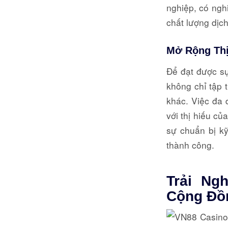
nghiệp, có ngh
chất lượng dịch
Mở Rộng Thị
Để đạt được sự
không chỉ tập 
khác. Việc đa 
với thị hiếu củ
sự chuẩn bị k
thành công.
Trải Ng
Cộng Đồ