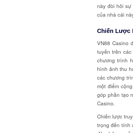
này đòi hỏi sự
của nhà cái nà
Chiến Lược 
VN88 Casino đ
tuyến trên cá
chương trình h
hình ảnh thu h
các chương trì
một điểm cộng 
góp phần tạo n
Casino.
Chiến lược tru
trọng đến tính