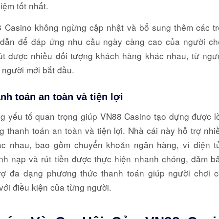
hiệm tốt nhất.
 Casino không ngừng cập nhật và bổ sung thêm các trò
 dẫn để đáp ứng nhu cầu ngày càng cao của người ch
út được nhiều đối tượng khách hàng khác nhau, từ ngư
người mới bắt đầu.
nh toán an toàn và tiện lợi
g yếu tố quan trọng giúp VN88 Casino tạo dựng được lò
ng thanh toán an toàn và tiện lợi. Nhà cái này hỗ trợ nh
ác nhau, bao gồm chuyển khoản ngân hàng, ví điện tử
nh nạp và rút tiền được thực hiện nhanh chóng, đảm b
trợ đa dạng phương thức thanh toán giúp người chơi c
với điều kiện của từng người.