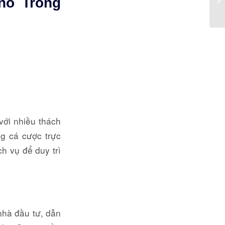
no Trong
Cu
với nhiều thách
ng cá cược trực
ch vụ để duy trì
nhà đầu tư, dẫn