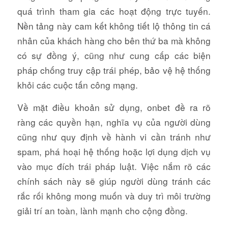
quá trình tham gia các hoạt động trực tuyến.
Nền tảng này cam kết không tiết lộ thông tin cá
nhân của khách hàng cho bên thứ ba mà không
có sự đồng ý, cũng như cung cấp các biện
pháp chống truy cập trái phép, bảo vệ hệ thống
khỏi các cuộc tấn công mạng.
Về mặt điều khoản sử dụng, onbet đề ra rõ
ràng các quyền hạn, nghĩa vụ của người dùng
cũng như quy định về hành vi cần tránh như
spam, phá hoại hệ thống hoặc lợi dụng dịch vụ
vào mục đích trái pháp luật. Việc nắm rõ các
chính sách này sẽ giúp người dùng tránh các
rắc rối không mong muốn và duy trì môi trường
giải trí an toàn, lành mạnh cho cộng đồng.