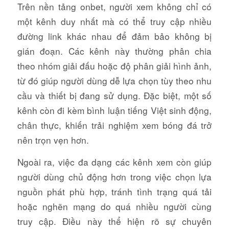
Trên nền tảng onbet, người xem không chỉ có
một kênh duy nhất mà có thể truy cập nhiều
đường link khác nhau để đảm bảo không bị
gián đoạn. Các kênh này thường phân chia
theo nhóm giải đấu hoặc độ phân giải hình ảnh,
từ đó giúp người dùng dễ lựa chọn tùy theo nhu
cầu và thiết bị đang sử dụng. Đặc biệt, một số
kênh còn đi kèm bình luận tiếng Việt sinh động,
chân thực, khiến trải nghiệm xem bóng đá trở
nên trọn vẹn hơn.
Ngoài ra, việc đa dạng các kênh xem còn giúp
người dùng chủ động hơn trong việc chọn lựa
nguồn phát phù hợp, tránh tình trạng quá tải
hoặc nghẽn mạng do quá nhiều người cùng
truy cập. Điều này thể hiện rõ sự chuyên