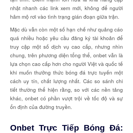
nhật nhanh các link xem mới, không để người
hâm mộ rơi vào tình trạng gián đoạn giữa trận.
Mặc dù vẫn còn một số hạn chế như quảng cáo
quá nhiều hoặc yêu cầu đăng ký tài khoản để
truy cập một số dịch vụ cao cấp, nhưng nhìn
chung, trên phương diện tổng thể, onbet vẫn là
lựa chọn cao cấp hơn cho người Việt và quốc tế
khi muốn thưởng thức bóng đá trực tuyến một
cách uy tín, chất lượng nhất. Các so sánh chi
tiết thường thể hiện rằng, so với các nền tảng
khác, onbet có phần vượt trội về tốc độ và sự
ổn định của đường truyền.
Onbet Trực Tiếp Bóng Đá: