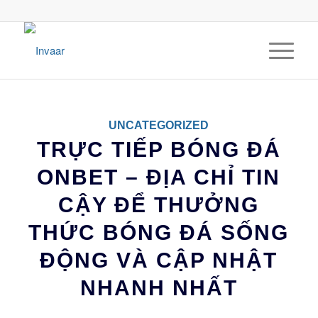
UNCATEGORIZED
TRỰC TIẾP BÓNG ĐÁ
ONBET – ĐỊA CHỈ TIN
CẬY ĐỂ THƯỞNG
THỨC BÓNG ĐÁ SỐNG
ĐỘNG VÀ CẬP NHẬT
NHANH NHẤT