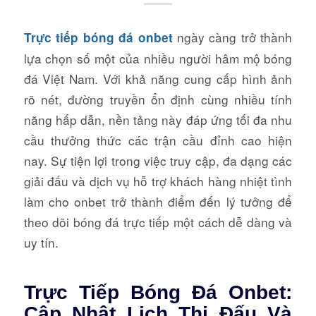
ngày càng trở thành
Trực tiếp bóng đá
onbet
lựa chọn số một của nhiều người hâm mộ bóng
đá Việt Nam. Với khả năng cung cấp hình ảnh
rõ nét, đường truyền ổn định cùng nhiều tính
năng hấp dẫn, nền tảng này đáp ứng tối đa nhu
cầu thưởng thức các trận cầu đỉnh cao hiện
nay. Sự tiện lợi trong việc truy cập, đa dạng các
giải đấu và dịch vụ hỗ trợ khách hàng nhiệt tình
làm cho onbet trở thành điểm đến lý tưởng để
theo dõi bóng đá trực tiếp một cách dễ dàng và
uy tín.
Trực Tiếp Bóng Đá Onbet:
Cập Nhật Lịch Thi Đấu Và