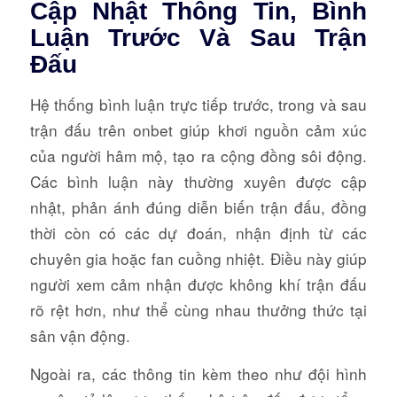
Cập Nhật Thông Tin, Bình
Luận Trước Và Sau Trận
Đấu
Hệ thống bình luận trực tiếp trước, trong và sau
trận đấu trên onbet giúp khơi nguồn cảm xúc
của người hâm mộ, tạo ra cộng đồng sôi động.
Các bình luận này thường xuyên được cập
nhật, phản ánh đúng diễn biến trận đấu, đồng
thời còn có các dự đoán, nhận định từ các
chuyên gia hoặc fan cuồng nhiệt. Điều này giúp
người xem cảm nhận được không khí trận đấu
rõ rệt hơn, như thể cùng nhau thưởng thức tại
sân vận động.
Ngoài ra, các thông tin kèm theo như đội hình