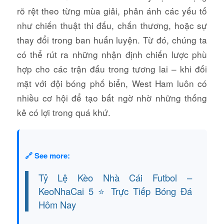
rõ rệt theo từng mùa giải, phản ánh các yếu tố
như chiến thuật thi đấu, chấn thương, hoặc sự
thay đổi trong ban huấn luyện. Từ đó, chúng ta
có thể rút ra những nhận định chiến lược phù
hợp cho các trận đấu trong tương lai – khi đối
mặt với đội bóng phố biển, West Ham luôn có
nhiều cơ hội để tạo bất ngờ nhờ những thống
kê có lợi trong quá khứ.
🔗 See more:
Tỷ Lệ Kèo Nhà Cái Futbol –
KeoNhaCai 5 ⭐️ Trực Tiếp Bóng Đá
Hôm Nay