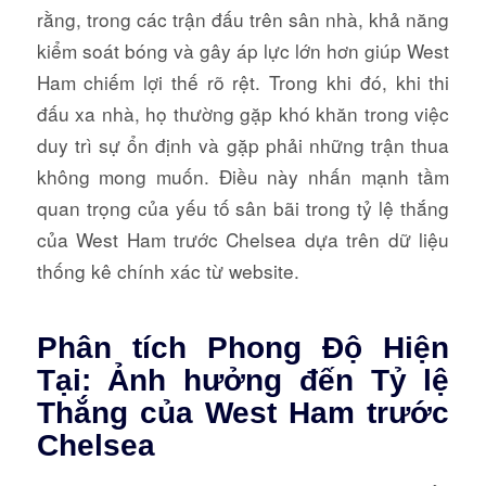
rằng, trong các trận đấu trên sân nhà, khả năng
kiểm soát bóng và gây áp lực lớn hơn giúp West
Ham chiếm lợi thế rõ rệt. Trong khi đó, khi thi
đấu xa nhà, họ thường gặp khó khăn trong việc
duy trì sự ổn định và gặp phải những trận thua
không mong muốn. Điều này nhấn mạnh tầm
quan trọng của yếu tố sân bãi trong tỷ lệ thắng
của West Ham trước Chelsea dựa trên dữ liệu
thống kê chính xác từ website.
Phân tích Phong Độ Hiện
Tại: Ảnh hưởng đến Tỷ lệ
Thắng của West Ham trước
Chelsea