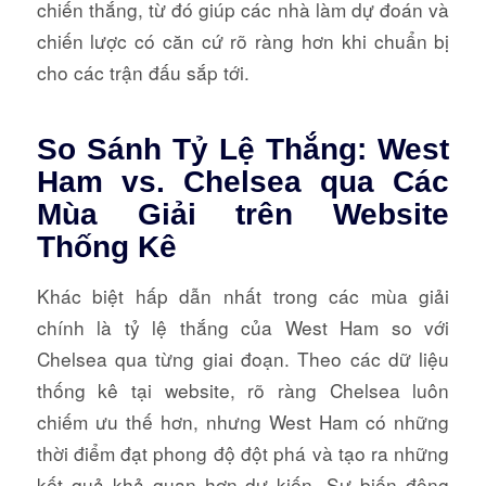
chiến thắng, từ đó giúp các nhà làm dự đoán và
chiến lược có căn cứ rõ ràng hơn khi chuẩn bị
cho các trận đấu sắp tới.
So Sánh Tỷ Lệ Thắng: West
Ham vs. Chelsea qua Các
Mùa Giải trên Website
Thống Kê
Khác biệt hấp dẫn nhất trong các mùa giải
chính là tỷ lệ thắng của West Ham so với
Chelsea qua từng giai đoạn. Theo các dữ liệu
thống kê tại website, rõ ràng Chelsea luôn
chiếm ưu thế hơn, nhưng West Ham có những
thời điểm đạt phong độ đột phá và tạo ra những
kết quả khả quan hơn dự kiến. Sự biến động