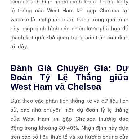
biến cố tình hình ngoại cảnh khác. Thống kê tỷ
lệ thắng của West Ham khi gặp Chelsea tại
website là một phần quan trọng trong quá trình
này, giúp định hình các chiến lược phù hợp để
giành kết quả khả quan trong các trận cầu đinh
tới đây.
Đánh Giá Chuyên Gia: Dự
Đoán Tỷ Lệ Thắng giữa
West Ham và Chelsea
Dựa theo các phân tích thống kê và dữ liệu lịch
sử, các nhà chuyên môn dự đoán tỷ lệ thắng
của West Ham khi gặp Chelsea thường dao
động trong khoảng 30-40%. Nhận định này dựa
trên các số liệu thực tế và xu hướng chung của