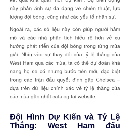
này phản ánh sự đa dạng về chiến thuật, lực
lượng đội bóng, cũng như các yếu tố nhân sự.
Ngoài ra, các số liệu này còn giúp người hâm
mộ và các nhà phân tích hiểu rõ hơn về xu
hướng phát triển của đội bóng trong từng mùa
giải. Nhìn vào sự thay đổi của tỷ lệ thắng của
West Ham qua các mùa, ta có thể dự đoán khả
năng họ sẽ có những bước tiến mới, đặc biệt
trong các trận đấu quyết định gặp Chelsea –
dựa trên dữ liệu chính xác về tỷ lệ thắng của
các mùa gần nhất catalog tại website.
Đội Hình Dự Kiến và Tỷ Lệ
Thắng: West Ham đấu