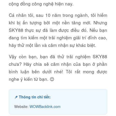
cộng đồng công nghệ hiện nay.
Cá nhân tôi, sau 10 năm trong ngành, tôi hiếm
khi bị ấn tượng bởi một nền tảng mới. Nhưng
SKY88 thực sự đã làm được điều đó. Nếu bạn
đang tìm kiếm một trải nghiệm giải trí đỉnh cao,
hãy thử một lần và cảm nhận sự khác biệt.
Vậy còn bạn, bạn đã thử trải nghiệm SKY88
chưa? Hãy chia sẻ cảm nhận của bạn ở phần
bình luận bên dưới nhé! Tôi rất mong được
nghe ý kiến từ bạn. 😊
📌 Thông tin chi tiết:
Website:
WOWBacklink.com