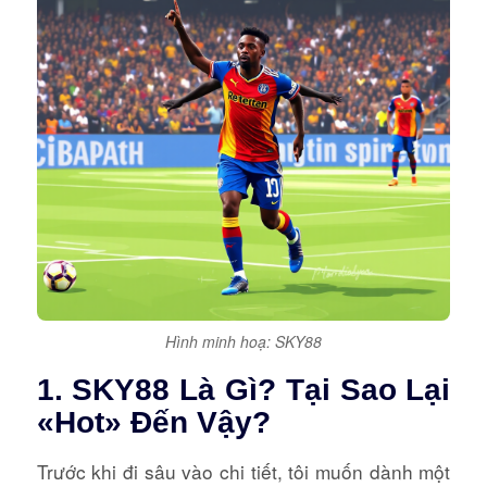
Hình minh hoạ: SKY88
1. SKY88 Là Gì? Tại Sao Lại
«Hot» Đến Vậy?
Trước khi đi sâu vào chi tiết, tôi muốn dành một