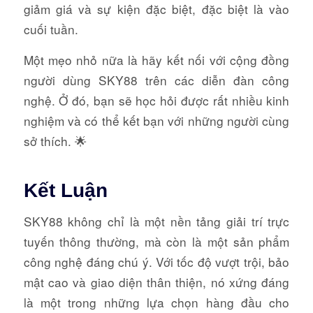
giảm giá và sự kiện đặc biệt, đặc biệt là vào
cuối tuần.
Một mẹo nhỏ nữa là hãy kết nối với cộng đồng
người dùng SKY88 trên các diễn đàn công
nghệ. Ở đó, bạn sẽ học hỏi được rất nhiều kinh
nghiệm và có thể kết bạn với những người cùng
sở thích. 🌟
Kết Luận
SKY88 không chỉ là một nền tảng giải trí trực
tuyến thông thường, mà còn là một sản phẩm
công nghệ đáng chú ý. Với tốc độ vượt trội, bảo
mật cao và giao diện thân thiện, nó xứng đáng
là một trong những lựa chọn hàng đầu cho