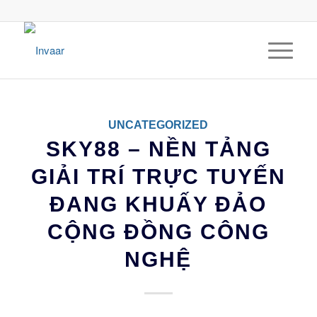
UNCATEGORIZED
SKY88 – NỀN TẢNG
GIẢI TRÍ TRỰC TUYẾN
ĐANG KHUẤY ĐẢO
CỘNG ĐỒNG CÔNG
NGHỆ