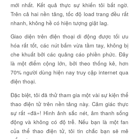
mới nhất. Kết quả thực sự khiến tôi bất ngờ.
Trên cả hai nền tảng, tốc độ load trang đều rất
nhanh, không hề có hiện tượng giật lag.
Giao diện trên điện thoại di động được tối ưu
hóa rất tốt, các nút bấm vừa tầm tay, không bị
che khuất bởi các quảng cáo phiền phức. Đây
là một điểm cộng lớn, bởi theo thống kê, hơn
70% người dùng hiện nay truy cập internet qua
điện thoại.
Đặc biệt, tôi đã thử tham gia một vài sự kiện thể
thao điện tử trên nền tảng này. Cảm giác thực
sự rất «đã»! Hình ảnh sắc nét, âm thanh sống
động và không có độ trễ. Nếu bạn là một fan
của thể thao điện tử, tôi tin chắc bạn sẽ mê