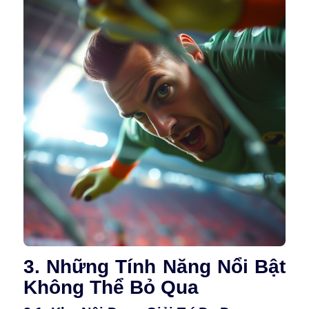
3. Những Tính Năng Nổi Bật
Không Thể Bỏ Qua