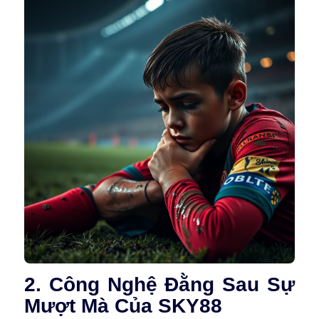
2. Công Nghệ Đằng Sau Sự
Mượt Mà Của SKY88