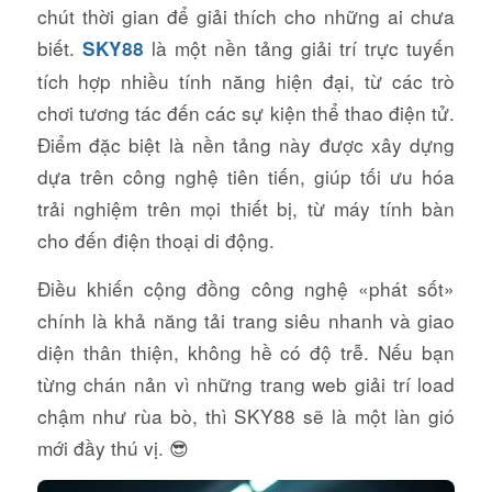
chút thời gian để giải thích cho những ai chưa
biết.
là một nền tảng giải trí trực tuyến
SKY88
tích hợp nhiều tính năng hiện đại, từ các trò
chơi tương tác đến các sự kiện thể thao điện tử.
Điểm đặc biệt là nền tảng này được xây dựng
dựa trên công nghệ tiên tiến, giúp tối ưu hóa
trải nghiệm trên mọi thiết bị, từ máy tính bàn
cho đến điện thoại di động.
Điều khiến cộng đồng công nghệ «phát sốt»
chính là khả năng tải trang siêu nhanh và giao
diện thân thiện, không hề có độ trễ. Nếu bạn
từng chán nản vì những trang web giải trí load
chậm như rùa bò, thì SKY88 sẽ là một làn gió
mới đầy thú vị. 😎