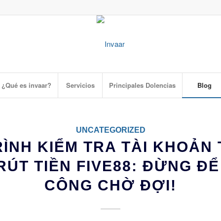
¿Qué es invaar?
Servicios
Principales Dolencias
Blog
UNCATEGORIZED
RÌNH KIỂM TRA TÀI KHOẢN
RÚT TIỀN FIVE88: ĐỪNG Đ
CÔNG CHỜ ĐỢI!