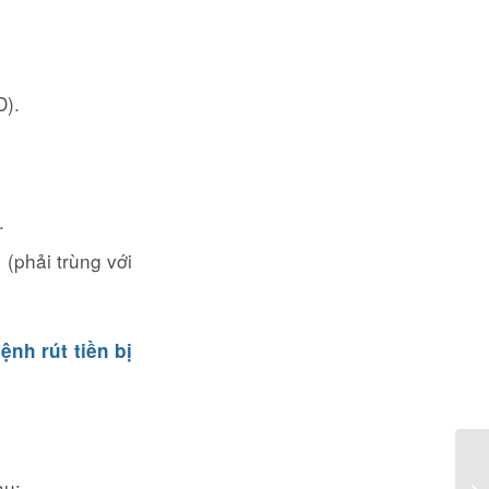
D).
.
 (phải trùng với
nh rút tiền bị
ZB
au: