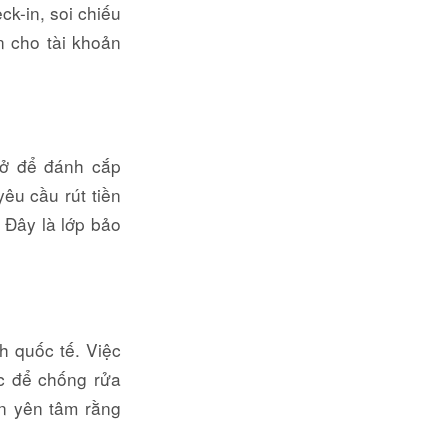
k-in, soi chiếu
n cho tài khoản
hở để đánh cắp
êu cầu rút tiền
 Đây là lớp bảo
h quốc tế. Việc
c để chống rửa
àn yên tâm rằng