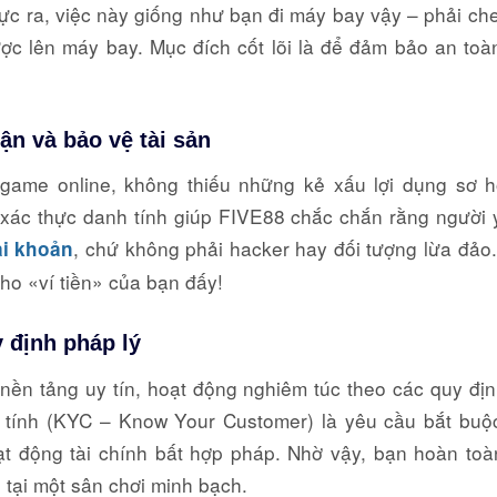
ực ra, việc này giống như bạn đi máy bay vậy – phải chec
ợc lên máy bay. Mục đích cốt lõi là để đảm bảo an toà
ận và bảo vệ tài sản
i game online, không thiếu những kẻ xấu lợi dụng sơ 
c xác thực danh tính giúp FIVE88 chắc chắn rằng người y
, chứ không phải hacker hay đối tượng lừa đảo.
ài khoản
ho «ví tiền» của bạn đấy!
 định pháp lý
nền tảng uy tín, hoạt động nghiêm túc theo các quy địn
 tính (KYC – Know Your Customer) là yêu cầu bắt buộ
ạt động tài chính bất hợp pháp. Nhờ vậy, bạn hoàn to
 tại một sân chơi minh bạch.