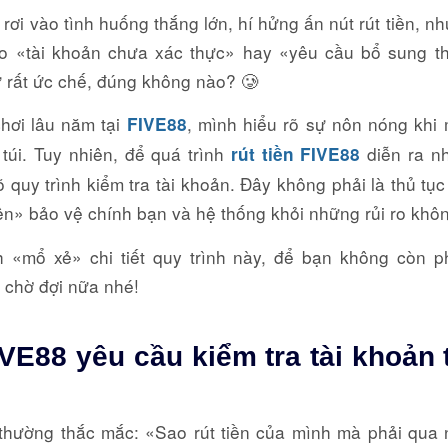
rơi vào tình huống thắng lớn, hí hửng ấn nút rút tiền, nh
o «tài khoản chưa xác thực» hay «yêu cầu bổ sung t
ự rất ức chế, đúng không nào? 🥲
hơi lâu năm tại
, mình hiểu rõ sự nôn nóng khi
FIVE88
 túi. Tuy nhiên, để quá trình
diễn ra n
rút tiền FIVE88
 quy trình kiểm tra tài khoản. Đây không phải là thủ tục
ên» bảo vệ chính bạn và hệ thống khỏi những rủi ro khô
 «mổ xẻ» chi tiết quy trình này, để bạn không còn p
 chờ đợi nữa nhé!
IVE88 yêu cầu kiểm tra tài khoản 
thường thắc mắc: «Sao rút tiền của mình mà phải qua 