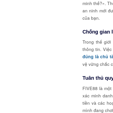
minh thế?». Th
an ninh mới đư
của bạn.
Chống gian l
Trong thế giớ
thông tin. Việ
đúng là chủ t
vệ vững chắc c
Tuân thủ quy
FIVE88 là một 
xác minh danh
tiền và các ho
mình đang chơi