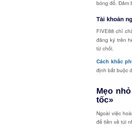
bóng đổ. Đảm bả
Tài khoản n
FIVE88 chỉ chấ
đăng ký trên h
từ chối.
Cách khắc ph
định bắt buộc 
Mẹo nhỏ 
tốc»
Ngoài việc hoà
để tiền về túi 