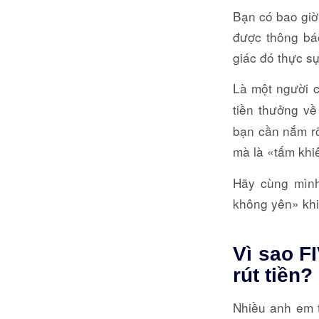
Bạn có bao giờ 
được thông bá
giác đó thực s
Là một người c
tiền thưởng về
bạn cần nắm rõ
mà là «tấm khi
Hãy cùng mình
không yên» khi
Vì sao F
rút tiền?
Nhiều anh em 