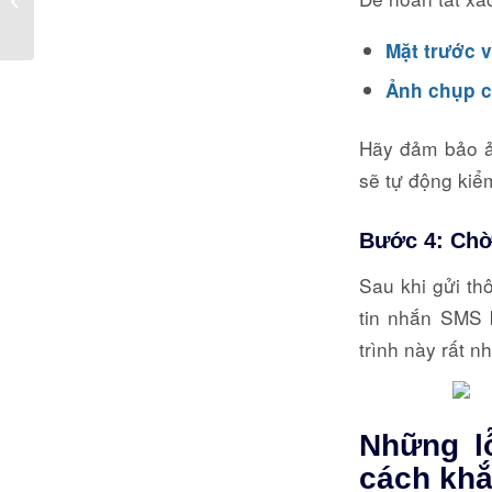
ngắn hay chuỗi ván dài để...
Mặt trước 
Ảnh chụp 
Hãy đảm bảo ản
sẽ tự động kiểm
Bước 4: Chờ
Sau khi gửi th
tin nhắn SMS 
trình này rất n
Những lỗ
cách kh