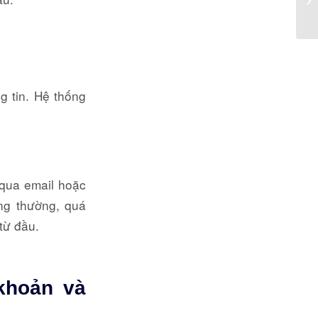
ch
g tin. Hệ thống
 qua email hoặc
ng thường, quá
từ đầu.
 khoản và