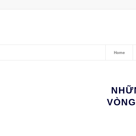
Home
NHỮN
VÒNG