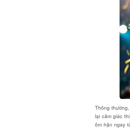
Thông thường, 
lại cảm giác t
ôm hận ngay từ