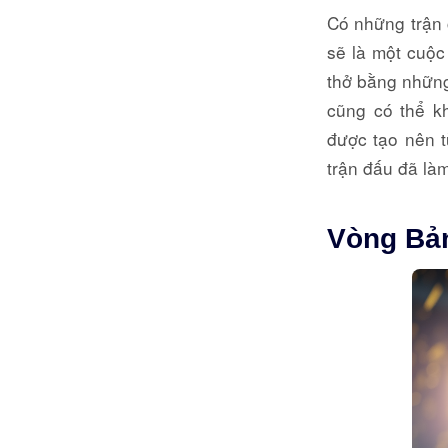
Có những trận 
sẽ là một cuộc
thở bằng những
cũng có thể k
được tạo nên t
trận đấu đã làm
Vòng Bả