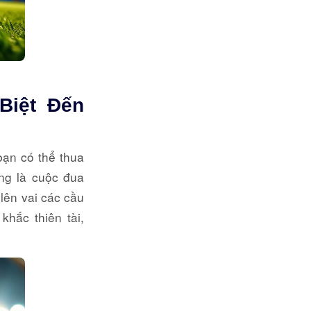
Biệt Đến
bạn có thể thua
ảng là cuộc đua
 lên vai các cầu
khắc thiên tài,