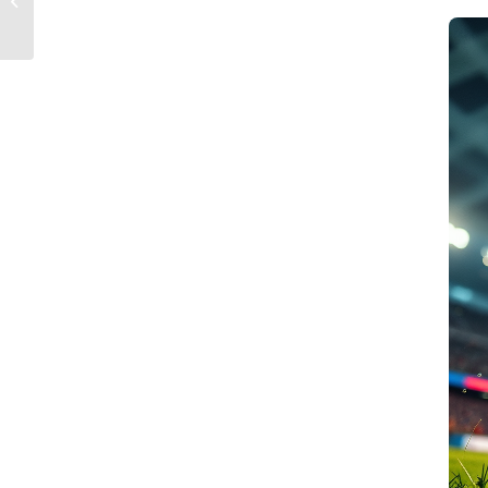
Mơ Chạm Tới Đỉnh Cao Thế ...