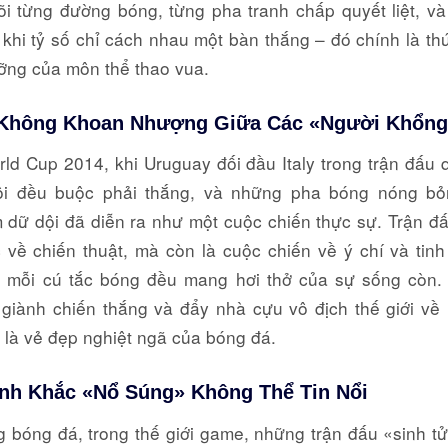
õi từng đường bóng, từng pha tranh chấp quyết liệt, 
 khi tỷ số chỉ cách nhau một bàn thắng – đó chính là thứ
ỡng của môn thể thao vua.
 Không Khoan Nhượng Giữa Các «Người Khổng
rld Cup 2014, khi Uruguay đối đầu Italy trong trận đấu q
đội đều buộc phải thắng, và những pha bóng nóng bỏ
dữ dội đã diễn ra như một cuộc chiến thực sự. Trận đ
 về chiến thuật, mà còn là cuộc chiến về ý chí và tinh
 mỗi cú tắc bóng đều mang hơi thở của sự sống còn.
giành chiến thắng và đẩy nhà cựu vô địch thế giới về
 là vẻ đẹp nghiệt ngã của bóng đá.
h Khắc «Nổ Súng» Không Thể Tin Nổi
g bóng đá, trong thế giới game, những trận đấu «sinh t