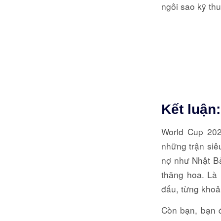
ngôi sao kỹ th
Kết luận
World Cup 202
những trận siê
nợ như Nhật Bả
thăng hoa. Là 
đấu, từng khoả
Còn bạn, bạn đ