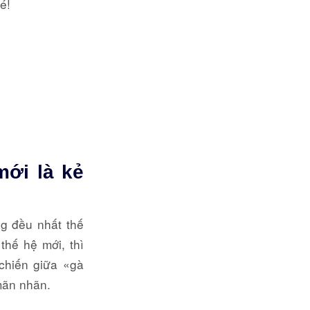
é!
mới là kẻ
ng đều nhất thế
thế hệ mới, thì
chiến giữa «gà
mãn nhãn.