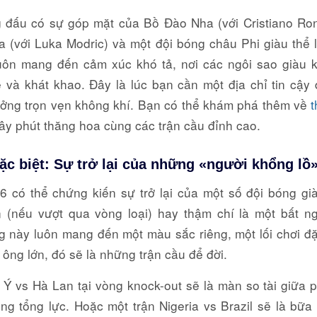
 đấu có sự góp mặt của Bồ Đào Nha (với Cristiano Ron
tia (với Luka Modric) và một đội bóng châu Phi giàu thể 
uôn mang đến cảm xúc khó tả, nơi các ngôi sao giàu k
ẻ và khát khao. Đây là lúc bạn cần một địa chỉ tin cậy
ởng trọn vẹn không khí. Bạn có thể khám phá thêm về
ây phút thăng hoa cùng các trận cầu đỉnh cao.
c biệt: Sự trở lại của những «người khổng lồ
 có thể chứng kiến sự trở lại của một số đội bóng gi
 (nếu vượt qua vòng loại) hay thậm chí là một bất ng
 này luôn mang đến một màu sắc riêng, một lối chơi đặ
 ông lớn, đó sẽ là những trận cầu để đời.
n Ý vs Hà Lan tại vòng knock-out sẽ là màn so tài giữa
ng tổng lực. Hoặc một trận Nigeria vs Brazil sẽ là bữa