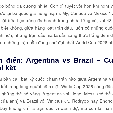
đồ bóng đá cuồng nhiệt! Còn gì tuyệt vời hơn khi nghĩ 
ức tại ba quốc gia hùng mạnh: Mỹ, Canada và Mexico?
một bữa tiệc bóng đá hoành tráng chưa từng có, với 48 
 biết không, giữa hàng loạt trận đấu, luôn có những cuộ
nh hơn, những trận cầu mà ta sẵn sàng thức trắng đêm đ
qua những trận cầu đáng chờ đợi nhất World Cup 2026 n
h điển: Argentina vs Brazil – C
i kết
 bàn cãi, bất kỳ cuộc chạm trán nào giữa Argentina và
 kết trong lòng người hâm mộ. World Cup 2026 càng đặc 
 những thế hệ vàng. Argentina với Lionel Messi (có thể 
của anh) và Brazil với Vinicius Jr., Rodrygo hay Endri
Đây không chỉ là trận đấu vì danh dự, mà còn là màn 