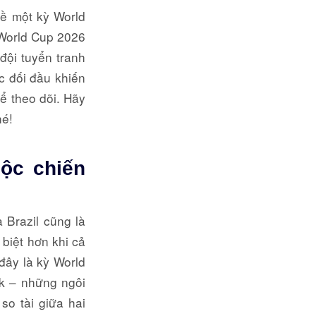
về một kỳ World
 World Cup 2026
đội tuyển tranh
c đối đầu khiến
ể theo dõi. Hãy
hé!
uộc chiến
 Brazil cũng là
biệt hơn khi cả
đây là kỳ World
ck – những ngôi
so tài giữa hai