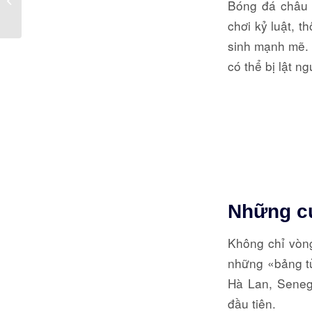
Bóng đá châu Á
ngàn kèo thơm tại LU88
chơi kỷ luật, t
sinh mạnh mẽ. 
có thể bị lật n
Những cu
Không chỉ vòng
những «bảng t
Hà Lan, Seneg
đầu tiên.