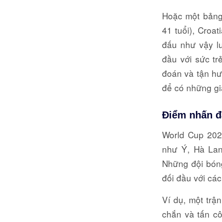
Hoặc một bảng
41 tuổi), Croa
đấu như vậy l
đầu với sức tr
đoán và tận hư
để có những gi
Điểm nhấn đặ
World Cup 2026
như Ý, Hà Lan
Những đội bóng
đối đầu với các
Ví dụ, một trậ
chắn và tấn cô