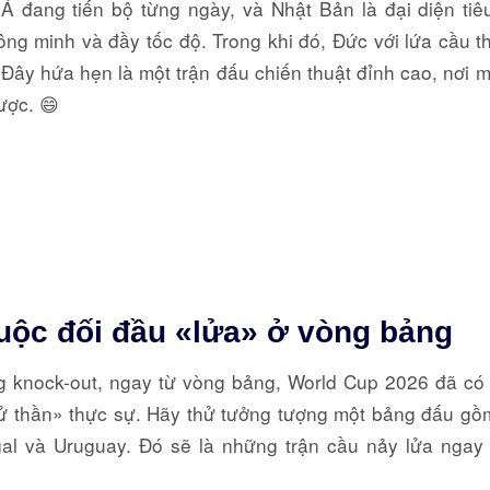
 đang tiến bộ từng ngày, và Nhật Bản là đại diện tiê
hông minh và đầy tốc độ. Trong khi đó, Đức với lứa cầu 
Đây hứa hẹn là một trận đấu chiến thuật đỉnh cao, nơi 
gược. 😄
ộc đối đầu «lửa» ở vòng bảng
 knock-out, ngay từ vòng bảng, World Cup 2026 đã có
ử thần» thực sự. Hãy thử tưởng tượng một bảng đấu gồ
al và Uruguay. Đó sẽ là những trận cầu nảy lửa ngay