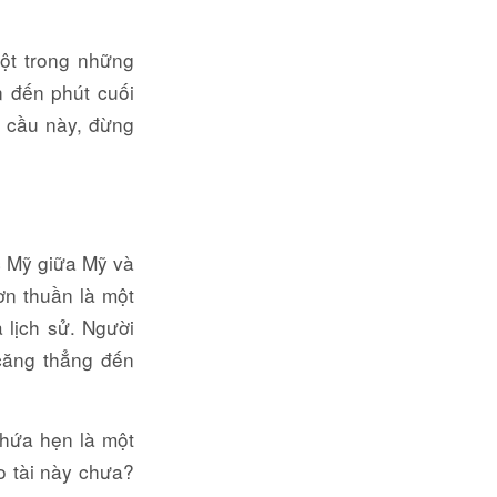
một trong những
n đến phút cuối
 cầu này, đừng
c Mỹ giữa Mỹ và
ơn thuần là một
 lịch sử. Người
 căng thẳng đến
 hứa hẹn là một
o tài này chưa?