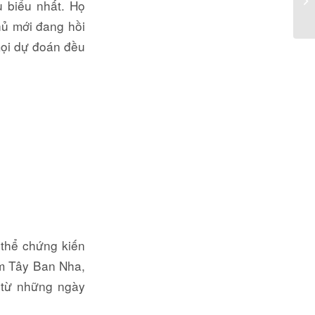
u biểu nhất. Họ
lại
thủ mới đang hồi
mọi dự đoán đều
 thể chứng kiến
m Tây Ban Nha,
 từ những ngày