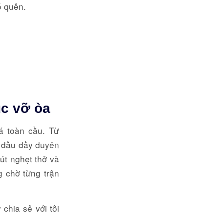
ó quên.
úc vỡ òa
á toàn cầu. Từ
i đầu đầy duyên
út nghẹt thở và
g chờ từng trận
chia sẻ với tôi