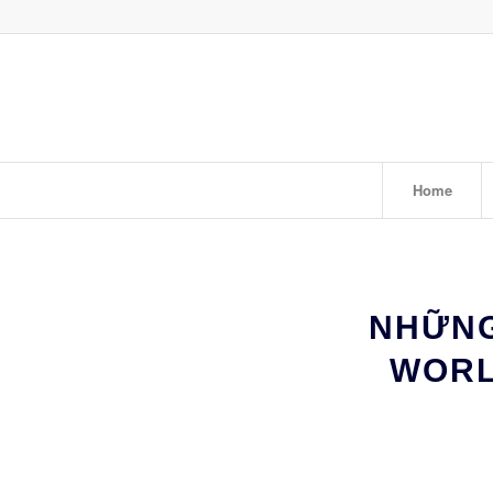
Home
NHỮNG
WORL