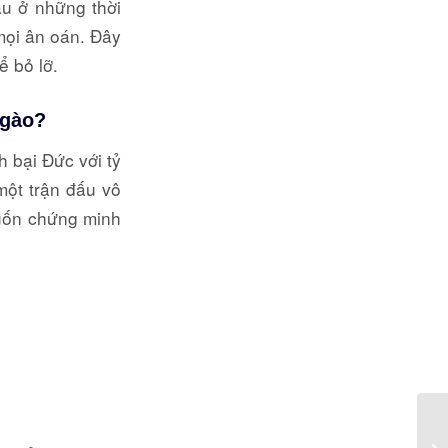
au ở những thời
 mọi ân oán. Đây
ể bỏ lỡ.
ngào?
 bại Đức với tỷ
một trận đấu vô
muốn chứng minh
Wo