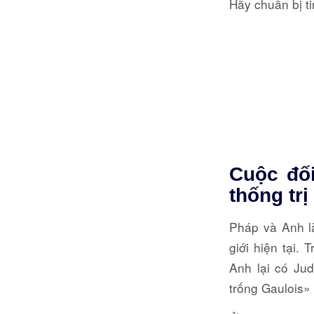
Hãy chuẩn bị t
Cuộc đối
thống tr
Pháp và Anh là
giới hiện tại.
Anh lại có Ju
trống Gaulois