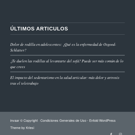
Cómo llegar
Pedir cita
HORARIO
Lu-Vi: 9:00-21:00
Sa: cerrado
Do: cerrado
PREFERENCIAS DE COOKIES
Consent Preferences