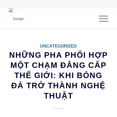
UNCATEGORIZED
NHỮNG PHA PHỐI HỢP
MỘT CHẠM ĐẲNG CẤP
THẾ GIỚI: KHI BÓNG
ĐÁ TRỞ THÀNH NGHỆ
THUẬT