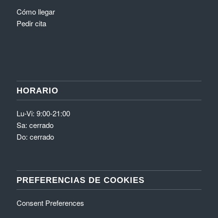
DATOS DE INTERÉS
El Instituto Valenciano de la artrosis y salud articular -
INVAAR, antes MEDIDEPORT, está dirigido por el Dr.
Martin González, licenciado en medicina y cirugía desde
1982.
INFORMACIÓN
INVAAR / Medideport
Av. Rei En Jaume, 74, 2º G
12001 Castellón de la Plana, Castellón
Teléfono:
964 24 49 49