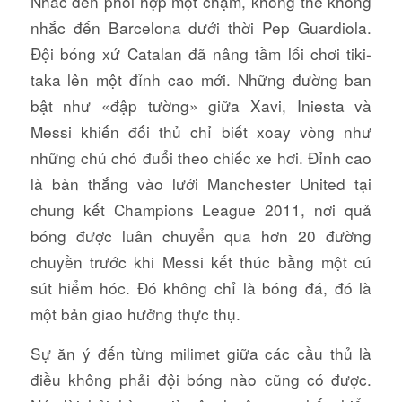
Nhắc đến phối hợp một chạm, không thể không
nhắc đến Barcelona dưới thời Pep Guardiola.
Đội bóng xứ Catalan đã nâng tầm lối chơi tiki-
taka lên một đỉnh cao mới. Những đường ban
bật như «đập tường» giữa Xavi, Iniesta và
Messi khiến đối thủ chỉ biết xoay vòng như
những chú chó đuổi theo chiếc xe hơi. Đỉnh cao
là bàn thắng vào lưới Manchester United tại
chung kết Champions League 2011, nơi quả
bóng được luân chuyển qua hơn 20 đường
chuyền trước khi Messi kết thúc bằng một cú
sút hiểm hóc. Đó không chỉ là bóng đá, đó là
một bản giao hưởng thực thụ.
Sự ăn ý đến từng milimet giữa các cầu thủ là
điều không phải đội bóng nào cũng có được.