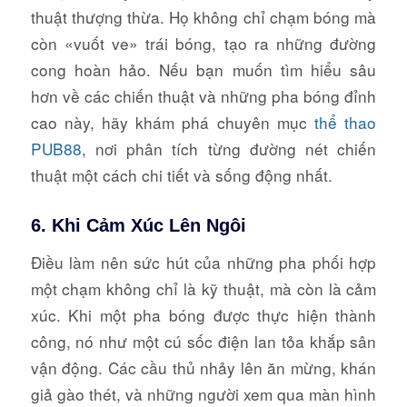
Đặc biệt, trong những giải đấu lớn như Ngoại
hạng Anh hay Champions League, những pha
bóng như vậy thường đến từ các cầu thủ có kỹ
thuật thượng thừa. Họ không chỉ chạm bóng mà
còn «vuốt ve» trái bóng, tạo ra những đường
cong hoàn hảo. Nếu bạn muốn tìm hiểu sâu
hơn về các chiến thuật và những pha bóng đỉnh
cao này, hãy khám phá chuyên mục
thể thao
PUB88
, nơi phân tích từng đường nét chiến
thuật một cách chi tiết và sống động nhất.