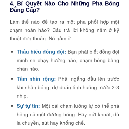
tín đồ bóng đá cuồng nhiệt nhất, nơi mọi pha
bóng đẹp đều được tôn vinh.
4. Bí Quyết Nào Cho Những Pha Bóng
Đẳng Cấp?
Làm thế nào để tạo ra một pha phối hợp một
chạm hoàn hảo? Câu trả lời không nằm ở kỹ
thuật đơn thuần. Nó nằm ở:
Bạn phải biết đồng đội
Thấu hiểu đồng đội:
mình sẽ chạy hướng nào, chạm bóng bằng