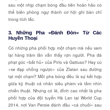
Hình minh hoạ:
PUB88
Hay như pha phá bóng một chạm của các thủ
môn hiện đại, thay vì phá bóng lung tung, họ
chuyền ngay cho đồng đội ở vị trí thuận lợi để
triển khai tấn công. Alisson hay Ederson là
những bậc thầy trong khoản này. Một đường
chuyền dài chuẩn xác bằng chân không thuận
sau một nhịp chạm bóng đầu tiên hoàn hảo có
thể biến phòng ngự thành cơ hội ghi bàn chỉ
trong tích tắc.
3. Những Pha «Đánh Đòn» Từ Các
Huyền Thoại
Có những pha phối hợp một chạm mà nếu xem