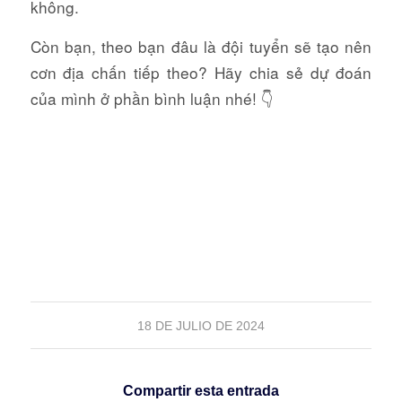
Thể thao luôn ẩn chứa những điều bất ngờ, và
đó là lý do chúng ta yêu nó đến vậy. Những đội
tuyển có khả năng tạo nên hành trình kỳ diệu
không nhất thiết phải là những cái tên xa lạ, mà
có thể chính là đội bóng mà bạn đang theo dõi
và ủng hộ hàng ngày. Điều quan trọng là họ có
dám mơ và dám chiến đấu cho giấc mơ đó hay
không.
Còn bạn, theo bạn đâu là đội tuyển sẽ tạo nên
cơn địa chấn tiếp theo? Hãy chia sẻ dự đoán
của mình ở phần bình luận nhé! 👇