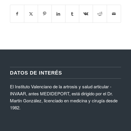
18 DE JULIO DE 2024
Compartir esta entrada