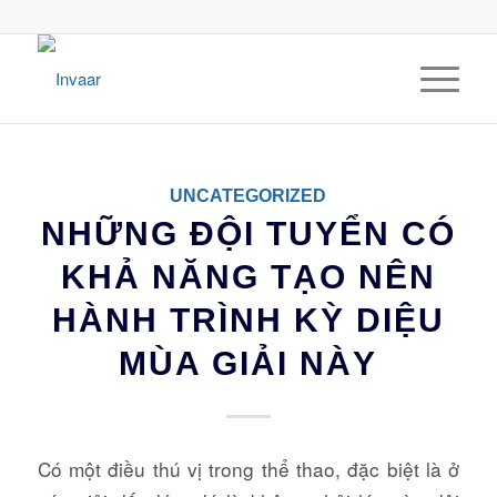
UNCATEGORIZED
NHỮNG ĐỘI TUYỂN CÓ
KHẢ NĂNG TẠO NÊN
HÀNH TRÌNH KỲ DIỆU
MÙA GIẢI NÀY
Có một điều thú vị trong thể thao, đặc biệt là ở