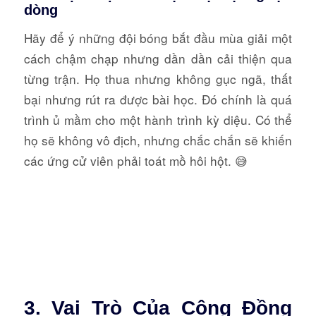
độ, nhưng bản lĩnh và kinh nghiệm trận mạc là
thứ không thể xóa nhòa. Một sự điều chỉnh nhỏ
về nhân sự, một làn gió mới từ ban huấn luyện,
hoặc đơn giản là sự trở lại của một cá nhân
xuất sắc cũng đủ để thắp lên ngọn lửa chiến
thắng.
Dấu hiệu nhận biết một cuộc lội ngược
dòng
Hãy để ý những đội bóng bắt đầu mùa giải một
cách chậm chạp nhưng dần dần cải thiện qua
từng trận. Họ thua nhưng không gục ngã, thất
bại nhưng rút ra được bài học. Đó chính là quá
trình ủ mầm cho một hành trình kỳ diệu. Có thể
họ sẽ không vô địch, nhưng chắc chắn sẽ khiến