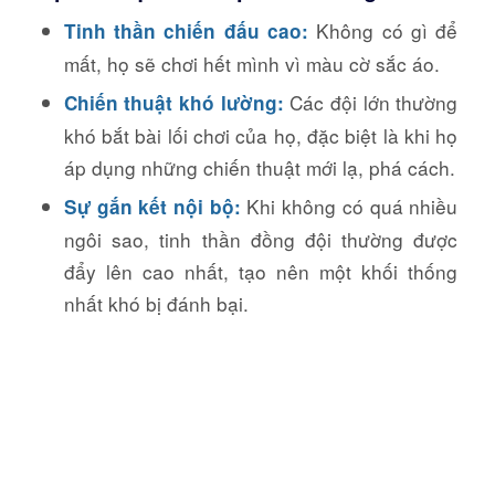
Không có gì để
Tinh thần chiến đấu cao:
mất, họ sẽ chơi hết mình vì màu cờ sắc áo.
Các đội lớn thường
Chiến thuật khó lường:
khó bắt bài lối chơi của họ, đặc biệt là khi họ
áp dụng những chiến thuật mới lạ, phá cách.
Khi không có quá nhiều
Sự gắn kết nội bộ:
ngôi sao, tinh thần đồng đội thường được
đẩy lên cao nhất, tạo nên một khối thống
nhất khó bị đánh bại.