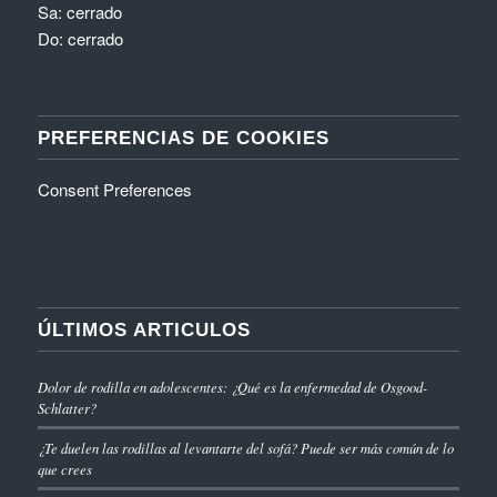
Cómo llegar
Pedir cita
HORARIO
Lu-Vi: 9:00-21:00
Sa: cerrado
Do: cerrado
PREFERENCIAS DE COOKIES
Consent Preferences