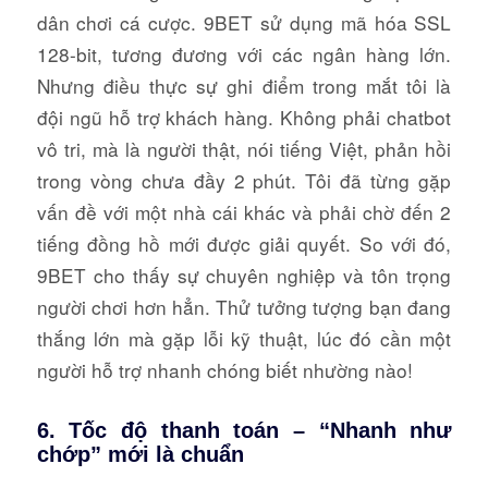
dân chơi cá cược. 9BET sử dụng mã hóa SSL
128-bit, tương đương với các ngân hàng lớn.
Nhưng điều thực sự ghi điểm trong mắt tôi là
đội ngũ hỗ trợ khách hàng. Không phải chatbot
vô tri, mà là người thật, nói tiếng Việt, phản hồi
trong vòng chưa đầy 2 phút. Tôi đã từng gặp
vấn đề với một nhà cái khác và phải chờ đến 2
tiếng đồng hồ mới được giải quyết. So với đó,
9BET cho thấy sự chuyên nghiệp và tôn trọng
người chơi hơn hẳn. Thử tưởng tượng bạn đang
thắng lớn mà gặp lỗi kỹ thuật, lúc đó cần một
người hỗ trợ nhanh chóng biết nhường nào!
6. Tốc độ thanh toán – “Nhanh như
chớp” mới là chuẩn