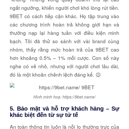
ngất ngưởng, khiến người chơi khó lòng rút tiền.
9BET có cách tiếp cận khác. Họ tập trung vào
các chương trình hoàn trả không giới hạn và
thưởng nạp lại hàng tuần với điều kiện minh
bạch. Tôi đã thử so sánh với vài brand cùng
nhóm, thấy rằng mức hoàn trả của 9BET cao
hơn khoảng 0.5% – 1% mỗi cược. Con số này
nghe có vẻ nhỏ, nhưng với người chơi lâu dài,
đó là một khoản chênh lệch đáng kể. 😉
Hình minh hoạ: https://9bet.name/
5. Bảo mật và hỗ trợ khách hàng – Sự
khác biệt đến từ sự tử tế
An toàn thông tin luôn là nỗi lo thường trực của