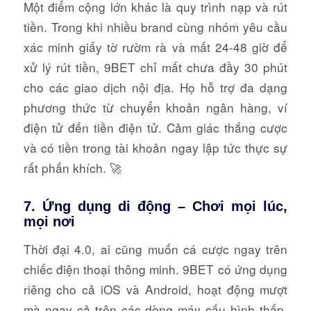
Một điểm cộng lớn khác là quy trình nạp và rút
tiền. Trong khi nhiều brand cùng nhóm yêu cầu
xác minh giấy tờ rườm rà và mất 24-48 giờ để
xử lý rút tiền, 9BET chỉ mất chưa đầy 30 phút
cho các giao dịch nội địa. Họ hỗ trợ đa dạng
phương thức từ chuyển khoản ngân hàng, ví
điện tử đến tiền điện tử. Cảm giác thắng cược
và có tiền trong tài khoản ngay lập tức thực sự
rất phấn khích. 🚀
7. Ứng dụng di động – Chơi mọi lúc,
mọi nơi
Thời đại 4.0, ai cũng muốn cá cược ngay trên
chiếc điện thoại thông minh. 9BET có ứng dụng
riêng cho cả iOS và Android, hoạt động mượt
mà ngay cả trên các dòng máy cấu hình thấp.