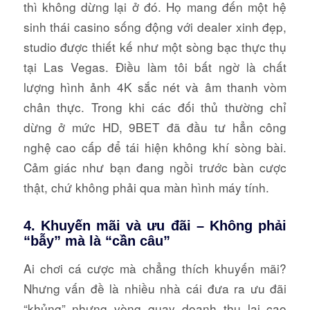
thì không dừng lại ở đó. Họ mang đến một hệ
sinh thái casino sống động với dealer xinh đẹp,
studio được thiết kế như một sòng bạc thực thụ
tại Las Vegas. Điều làm tôi bất ngờ là chất
lượng hình ảnh 4K sắc nét và âm thanh vòm
chân thực. Trong khi các đối thủ thường chỉ
dừng ở mức HD, 9BET đã đầu tư hẳn công
nghệ cao cấp để tái hiện không khí sòng bài.
Cảm giác như bạn đang ngồi trước bàn cược
thật, chứ không phải qua màn hình máy tính.
4. Khuyến mãi và ưu đãi – Không phải
“bẫy” mà là “cần câu”
Ai chơi cá cược mà chẳng thích khuyến mãi?
Nhưng vấn đề là nhiều nhà cái đưa ra ưu đãi
“khủng” nhưng vòng quay doanh thu lại cao