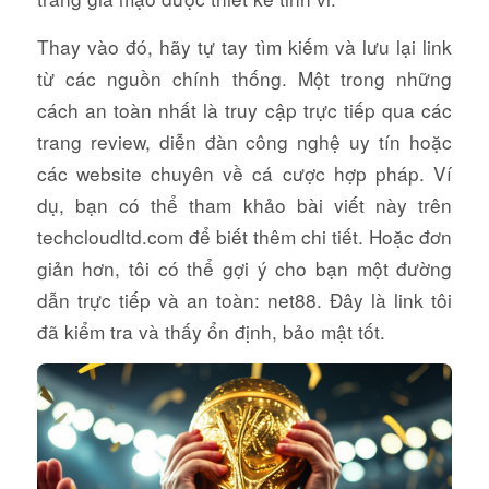
Thay vào đó, hãy tự tay tìm kiếm và lưu lại link
từ các nguồn chính thống. Một trong những
cách an toàn nhất là truy cập trực tiếp qua các
trang review, diễn đàn công nghệ uy tín hoặc
các website chuyên về cá cược hợp pháp. Ví
dụ, bạn có thể tham khảo bài viết này trên
techcloudltd.com để biết thêm chi tiết. Hoặc đơn
giản hơn, tôi có thể gợi ý cho bạn một đường
dẫn trực tiếp và an toàn: net88. Đây là link tôi
đã kiểm tra và thấy ổn định, bảo mật tốt.