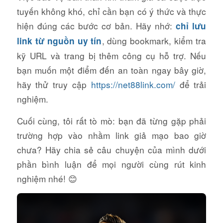
tuyến không khó, chỉ cần bạn có ý thức và thực
hiện đúng các bước cơ bản. Hãy nhớ:
chỉ lưu
, dùng bookmark, kiểm tra
link từ nguồn uy tín
kỹ URL và trang bị thêm công cụ hỗ trợ. Nếu
bạn muốn một điểm đến an toàn ngay bây giờ,
hãy thử truy cập
https://net88link.com/
để trải
nghiệm.
Cuối cùng, tôi rất tò mò: bạn đã từng gặp phải
trường hợp vào nhầm link giả mạo bao giờ
chưa? Hãy chia sẻ câu chuyện của mình dưới
phần bình luận để mọi người cùng rút kinh
nghiệm nhé! 😊