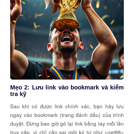
Mẹo 2: Lưu link vào bookmark và kiểm
tra kỹ
Sau khi có được link chính xác, bạn hãy lưu
ngay vào bookmark (trang đánh dấu) của trình
duyệt. Đừng bao giờ gõ lại link bằng tay mỗi lần
truy cập, vì chỉ cần sai một ký tự như «net88»