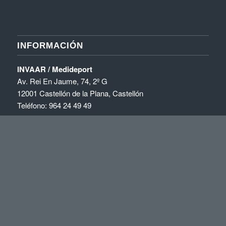
INFORMACIÓN
INVAAR / Medideport
Av. Rei En Jaume, 74, 2º G
12001 Castellón de la Plana, Castellón
Teléfono:
964 24 49 49
Cómo llegar
Pedir cita
HORARIO