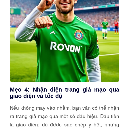
Mẹo 4: Nhận diện trang giả mạo qua
giao diện và tốc độ
Nếu không may vào nhầm, bạn vẫn có thể nhận
ra trang giả mạo qua một số dấu hiệu. Đầu tiên
là giao diện: dù được sao chép y hệt, nhưng