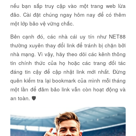
nếu bạn sắp truy cập vào một trang web lừa
đảo. Cài đặt chúng ngay hôm nay để có thêm
một lớp bảo vệ vững chắc.
Bên cạnh đó, các nhà cái uy tín như NET88
thường xuyên thay đổi link để tránh bị chặn bởi
nhà mạng. Vì vậy, hãy theo dõi các kênh thông
tin chính thức của họ hoặc các trang đối tác
đáng tin cậy để cập nhật link mới nhất. Đừng
quên kiểm tra lại bookmark của mình mỗi tháng
một lần để đảm bảo link vẫn còn hoạt động và
an toàn. 🛡️