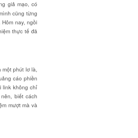
ang giả mạo, có
 mình cũng từng
n. Hôm nay, ngồi
hiệm thực tế đã
 một phút lơ là,
uảng cáo phiền
 link không chỉ
 nên, biết cách
hiệm mượt mà và