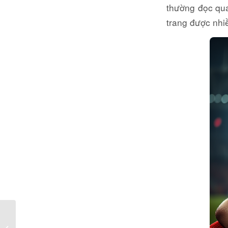
thường đọc qua
trang được nhi
Những Trận Đấu Không Thể Bỏ Qua