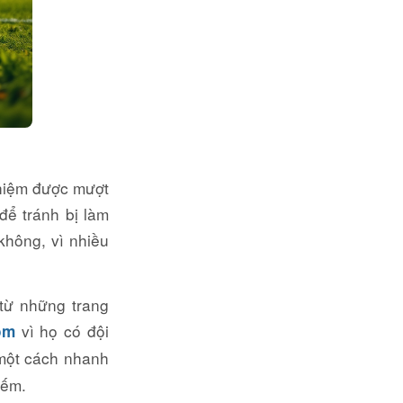
ghiệm được mượt
để tránh bị làm
không, vì nhiều
từ những trang
vì họ có đội
om
một cách nhanh
iếm.