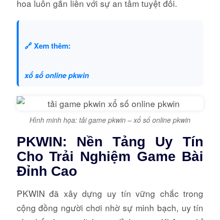
hoa luôn gắn liền với sự an tâm tuyệt đối.
🔗 Xem thêm:
xổ số online pkwin
Hình minh họa: tải game pkwin – xổ số online pkwin
PKWIN: Nền Tảng Uy Tín
Cho Trải Nghiệm Game Bài
Đỉnh Cao
PKWIN đã xây dựng uy tín vững chắc trong
cộng đồng người chơi nhờ sự minh bạch, uy tín