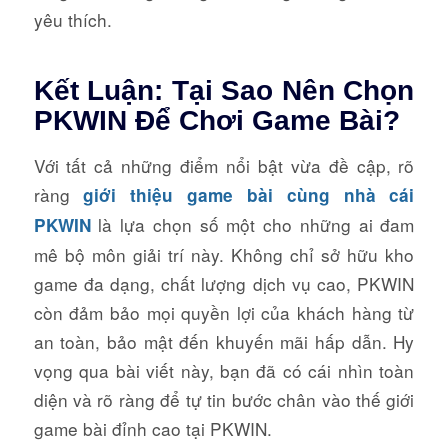
yêu thích.
Kết Luận: Tại Sao Nên Chọn
PKWIN Để Chơi Game Bài?
Với tất cả những điểm nổi bật vừa đề cập, rõ
ràng
giới thiệu game bài cùng nhà cái
là lựa chọn số một cho những ai đam
PKWIN
mê bộ môn giải trí này. Không chỉ sở hữu kho
game đa dạng, chất lượng dịch vụ cao, PKWIN
còn đảm bảo mọi quyền lợi của khách hàng từ
an toàn, bảo mật đến khuyến mãi hấp dẫn. Hy
vọng qua bài viết này, bạn đã có cái nhìn toàn
diện và rõ ràng để tự tin bước chân vào thế giới
game bài đỉnh cao tại PKWIN.