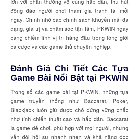
lớn với phần thưởng vô cùng hấp dẫn, thu hút
đông đảo người chơi tham gia tranh tài mỗi
ngày. Chính nhờ các chính sách khuyến mãi đa
dạng, giá trị và chăm sóc tận tâm, PKWIN ngày
càng chiếm lĩnh vị trí hàng đầu trong lòng giới
cá cược và các game thủ chuyên nghiệp.
Đánh Giá Chi Tiết Các Tựa
Game Bài Nổi Bật tại PKWIN
Trong số các game bài tại PKWIN, những tựa
game truyền thống như Baccarat, Poker,
Blackjack luôn giữ được chỗ đứng vững chắc
nhờ tính chiến thuật cao và hấp dẫn. Baccarat
là game dễ chơi, phù hợp với mọi người, nhưng
vẫn đòi hỏi sự nhanh nhẹn và khả năng đọc