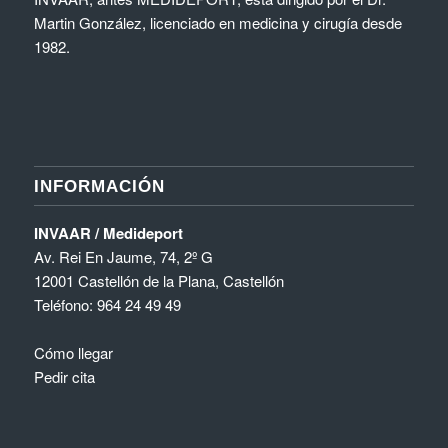
Martin González, licenciado en medicina y cirugía desde
1982.
INFORMACIÓN
INVAAR / Medideport
Av. Rei En Jaume, 74, 2º G
12001 Castellón de la Plana, Castellón
Teléfono:
964 24 49 49
Cómo llegar
Pedir cita