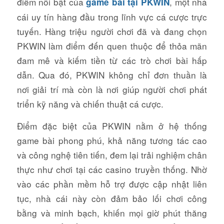
điểm nổi bật của
, một nhà
game bài tại PKWIN
cái uy tín hàng đầu trong lĩnh vực cá cược trực
tuyến. Hàng triệu người chơi đã và đang chọn
PKWIN làm điểm đến quen thuộc để thỏa mãn
đam mê và kiếm tiền từ các trò chơi bài hấp
dẫn. Qua đó, PKWIN không chỉ đơn thuần là
nơi giải trí mà còn là nơi giúp người chơi phát
triển kỹ năng và chiến thuật cá cược.
Điểm đặc biệt của PKWIN nằm ở hệ thống
game bài phong phú, khả năng tương tác cao
và công nghệ tiên tiến, đem lại trải nghiệm chân
thực như chơi tại các casino truyền thống. Nhờ
vào các phần mềm hỗ trợ được cập nhật liên
tục, nhà cái này còn đảm bảo lối chơi công
bằng và minh bạch, khiến mọi giờ phút thăng