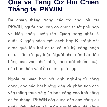
Quả và Tăng Cơ Hội Chiến
Thắng tại PKWIN
Để chiến thắng trong các trò chơi bài tại
PKWIN, người chơi cần có chiến thuật phù hợp
và kiên nhẫn luyện tập. Quan trọng nhất là
quản lý ngân sách một cách hợp lý, tránh đặt
cược quá lớn khi chưa có đủ kỹ năng hoặc
chưa nắm rõ quy luật. Người chơi nên bắt đầu
bằng các ván chơi nhỏ, theo dõi chiến thuật
của bản thân và điều chỉnh phù hợp.
Ngoài ra, việc học hỏi kinh nghiệm từ cộng
đồng, đọc các bài hướng dẫn và phân tích các
ván thắng thua sẽ giúp bạn nâng cao khả năng
chiến thắng. PKWIN còn cung cấp các công cụ
phân tích, thống kê, giúp người chơi dễ dàng