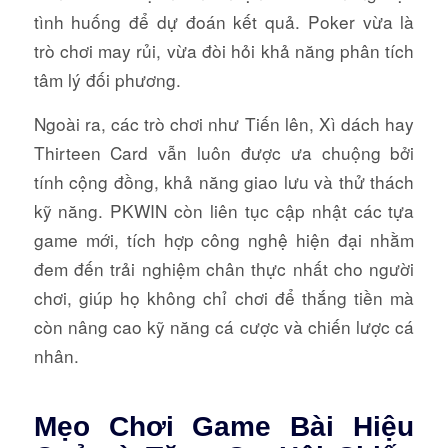
tình huống để dự đoán kết quả. Poker vừa là
trò chơi may rủi, vừa đòi hỏi khả năng phân tích
tâm lý đối phương.
Ngoài ra, các trò chơi như Tiến lên, Xì dách hay
Thirteen Card vẫn luôn được ưa chuộng bởi
tính cộng đồng, khả năng giao lưu và thử thách
kỹ năng. PKWIN còn liên tục cập nhật các tựa
game mới, tích hợp công nghệ hiện đại nhằm
đem đến trải nghiệm chân thực nhất cho người
chơi, giúp họ không chỉ chơi để thắng tiền mà
còn nâng cao kỹ năng cá cược và chiến lược cá
nhân.
Mẹo Chơi Game Bài Hiệu