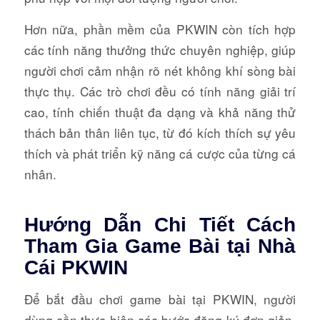
Hơn nữa, phần mềm của PKWIN còn tích hợp
các tính năng thưởng thức chuyên nghiệp, giúp
người chơi cảm nhận rõ nét không khí sòng bài
thực thụ. Các trò chơi đều có tính năng giải trí
cao, tính chiến thuật đa dạng và khả năng thử
thách bản thân liên tục, từ đó kích thích sự yêu
thích và phát triển kỹ năng cá cược của từng cá
nhân.
Hướng Dẫn Chi Tiết Cách
Tham Gia Game Bài tại Nhà
Cái PKWIN
Để bắt đầu chơi game bài tại PKWIN, người
dùng cần thực hiện các bước đăng ký đơn giản.