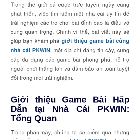
Trong thế giới cá cược trực tuyến ngày càng
phát triển, việc tìm kiếm một nhà cái uy tín để
trải nghiệm các trò chơi bài đỉnh cao là điều vô
cùng quan trọng. Chính vì thế, bài viết này sẽ
giúp bạn khám phá
giới thiệu game bài cùng
, một địa chỉ đáng tin cậy, cung
nhà cái PKWIN
cấp đa dạng các game bài phong phú, hỗ trợ
người chơi thắng lớn và đảm bảo an toàn tuyệt
đối trong mọi trải nghiệm.
Giới thiệu Game Bài Hấp
Dẫn tại Nhà Cái PKWIN:
Tổng Quan
Trong phần này, chúng ta sẽ điểm qua những