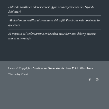
Dolor de rodilla en adolescentes: ¿Qué es la enfermedad de Osgood-
Schlatter?
¿Te duelen las rodillas al levantarte del sofá? Puede ser más común de lo
que crees
El impacto del sedentarismo en la salud articular: más dolor y artrosis
tras el teletrabajo
invaar © Copyright ·
Condiciones Generales de Uso
-
Enfold WordPress
Theme by Kriesi