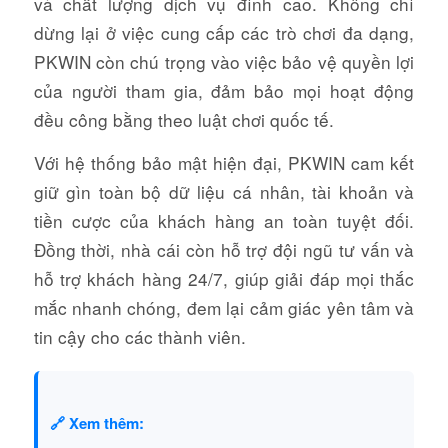
và chất lượng dịch vụ đỉnh cao. Không chỉ
dừng lại ở việc cung cấp các trò chơi đa dạng,
PKWIN còn chú trọng vào việc bảo vệ quyền lợi
của người tham gia, đảm bảo mọi hoạt động
đều công bằng theo luật chơi quốc tế.
Với hệ thống bảo mật hiện đại, PKWIN cam kết
giữ gìn toàn bộ dữ liệu cá nhân, tài khoản và
tiền cược của khách hàng an toàn tuyệt đối.
Đồng thời, nhà cái còn hỗ trợ đội ngũ tư vấn và
hỗ trợ khách hàng 24/7, giúp giải đáp mọi thắc
mắc nhanh chóng, đem lại cảm giác yên tâm và
tin cậy cho các thành viên.
🔗 Xem thêm: