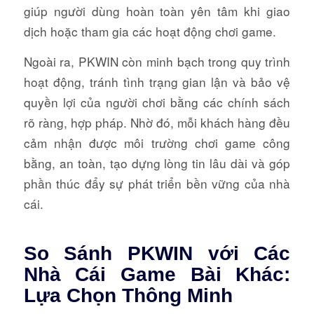
giúp người dùng hoàn toàn yên tâm khi giao
dịch hoặc tham gia các hoạt động chơi game.
Ngoài ra, PKWIN còn minh bạch trong quy trình
hoạt động, tránh tình trạng gian lận và bảo vệ
quyền lợi của người chơi bằng các chính sách
rõ ràng, hợp pháp. Nhờ đó, mỗi khách hàng đều
cảm nhận được môi trường chơi game công
bằng, an toàn, tạo dựng lòng tin lâu dài và góp
phần thúc đẩy sự phát triển bền vững của nhà
cái.
So Sánh PKWIN với Các
Nhà Cái Game Bài Khác:
Lựa Chọn Thông Minh