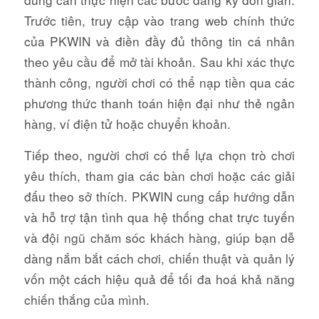
Trước tiên, truy cập vào trang web chính thức
của PKWIN và điền đầy đủ thông tin cá nhân
theo yêu cầu để mở tài khoản. Sau khi xác thực
thành công, người chơi có thể nạp tiền qua các
phương thức thanh toán hiện đại như thẻ ngân
hàng, ví điện tử hoặc chuyển khoản.
Tiếp theo, người chơi có thể lựa chọn trò chơi
yêu thích, tham gia các bàn chơi hoặc các giải
đấu theo sở thích. PKWIN cung cấp hướng dẫn
và hỗ trợ tận tình qua hệ thống chat trực tuyến
và đội ngũ chăm sóc khách hàng, giúp bạn dễ
dàng nắm bắt cách chơi, chiến thuật và quản lý
vốn một cách hiệu quả để tối đa hoá khả năng
chiến thắng của mình.