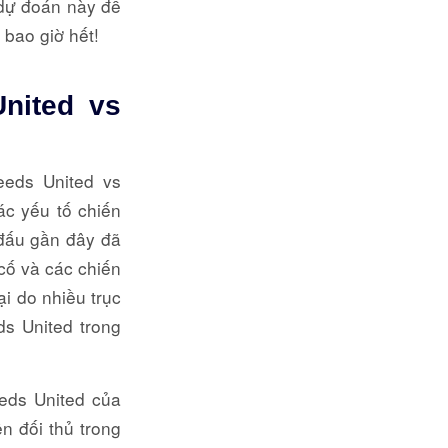
 dự đoán này để
 bao giờ hết!
nited vs
eeds United vs
ác yếu tố chiến
 đấu gần đây đã
 cố và các chiến
i do nhiều trục
ds United trong
eds United của
ên đối thủ trong