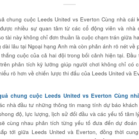
uả chung cuộc Leeds United vs Everton Cùng nhà cái k
được nhiều sự quan tâm từ các cổ động viên và nhà 
so tài này không chỉ đơn thuần là cuộc chạm trán giữa ha
g dài lâu tại Ngoại hạng Anh mà còn phản ánh rõ nét về 
i thắng cuộc của cả hai đội trong bối cảnh hiện tại. Đầu
trên phân tích kỹ lưỡng giúp người chơi không chỉ có c
hiểu rõ hơn về chiến lược thi đấu của Leeds United và E
quả chung cuộc Leeds United vs Everton Cùng nhà
ác nhà đầu tư những thông tin mang tính dự báo khách
phong độ, lực lượng, lịch sử đối đầu và các yếu tố tâm lý
 sẽ cùng nhau phân tích từng yếu tố đưa đến dự đoán 
sắp tới giữa Leeds United và Everton, đồng thời cung