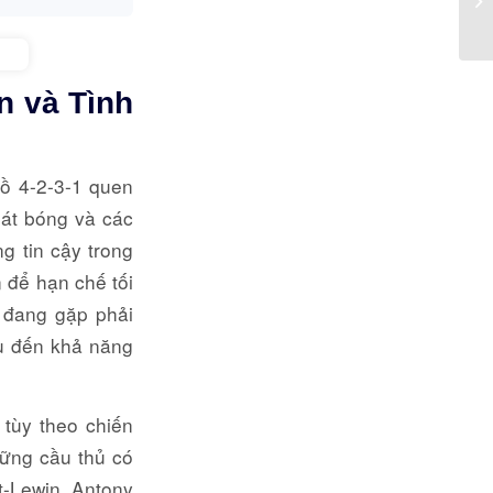
Pa
n và Tình
đồ 4-2-3-1 quen
oát bóng và các
g tin cậy trong
 để hạn chế tối
 đang gặp phải
u đến khả năng
 tùy theo chiến
hững cầu thủ có
t-Lewin, Antony