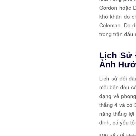
Gordon hoặc Dw
khó khăn do c
Coleman. Do đó
trong trận đấu 
Lịch Sử 
Ảnh Hưở
Lịch sử đối đầ
mỗi bên đều có
dạng về phong 
thắng 4 và có 
năng thắng lợi
định, có yếu t
Một yếu tố khá