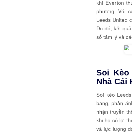
khi Everton th
phương. Với c
Leeds United c
Do đó, kết quả
số tâm lý và cá
Soi Kèo
Nhà Cái 
Soi kèo Leeds 
bằng, phản ánh
nhận truyền th
khi họ có lợi t
và lực lượng d