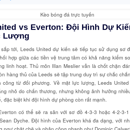
ited vs Everton: Đội Hình Dự Kiế
c Lượng
 sắp tới, Leeds United dự kiến sẽ tiếp tục sử dụng sơ 
phối hợp giữa các tiền vệ trung tâm có khả năng kiểm s
ng linh hoạt. Thủ môn Illan Meslier vẫn là chốt chặn đán
òn hàng thủ của Leeds sẽ tập trung duy trì sự chắc chắn
n công từ đối phương. Về mặt lực lượng, Leeds United
vắng nhỏ do chấn thương, nhưng không ảnh hưởng nhiề
ể, đặc biệt khi đội hình dự phòng còn rất mạnh.
Everton có thể sẽ ra sân với sơ đồ 4-3-3 hoặc 4-2-3-1
Sean Dyche. Đội hình của Everton khá đa dạng, với n
 ngự chặt chẽ và phản công nhanh như Dominic Calver