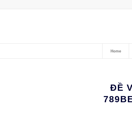
Home
ĐỀ 
789BE