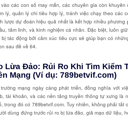
 vào các con số may mắn, các chuyên gia còn khuyên n
m lý, quản lý chi tiêu hợp lý, tránh việc chạy theo các 
 lược dự đoán hiệu quả nhất là kết hợp nhiều phương 
ầu, tâm linh, và kinh nghiệm cá nhân. Đặc biệt, luôn gi
h bị tác động bởi cảm xúc tiêu cực sẽ giúp bạn có những
on sau đề về 64.
 Lừa Đảo: Rủi Ro Khi Tìm Kiếm 
ên Mạng (Ví dụ: 789betvif.com)
trường mạng ngày càng phát triển, đồng nghĩa với việ
b, tài khoản, và các nền tảng truyền thông tự xưng là
ố, trong đó có 789betvif.com. Tuy nhiên, không phải tất c
ười dùng đứng trước rủi ro bị lừa đảo, giả mạo dữ liệu, h