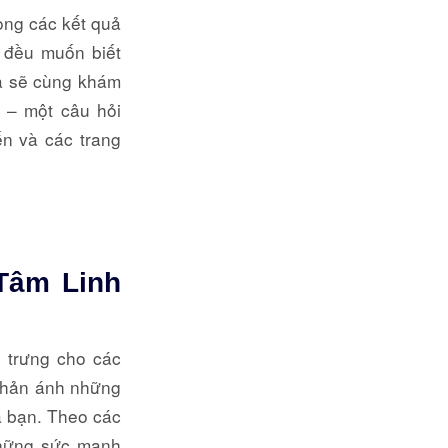
ong các kết quả
 đều muốn biết
ta sẽ cùng khám
 – một câu hỏi
n và các trang
Tâm Linh
g trưng cho các
 phản ánh những
a bạn. Theo các
 những sức mạnh