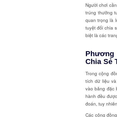
Người chơi cần 
trúng thưởng t
quan trọng là 
tuyệt đối chia 
biệt là các tra
Phương 
Chia Sẻ
Trong cộng đồn
tích dữ liệu v
vào bảng đặc 
hành đều được 
đoán, tuy nhiên
Các cộng đồng 