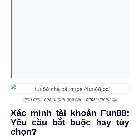
Hình minh họa: fun88 nhà cái – https://fun88.cx/
Xác minh tài khoản Fun88:
Yêu cầu bắt buộc hay tùy
chọn?