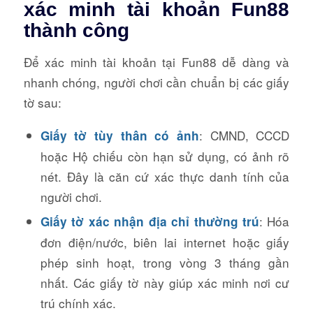
xác minh tài khoản Fun88
thành công
Để xác minh tài khoản tại Fun88 dễ dàng và
nhanh chóng, người chơi cần chuẩn bị các giấy
tờ sau:
: CMND, CCCD
Giấy tờ tùy thân có ảnh
hoặc Hộ chiếu còn hạn sử dụng, có ảnh rõ
nét. Đây là căn cứ xác thực danh tính của
người chơi.
: Hóa
Giấy tờ xác nhận địa chỉ thường trú
đơn điện/nước, biên lai internet hoặc giấy
phép sinh hoạt, trong vòng 3 tháng gần
nhất. Các giấy tờ này giúp xác minh nơi cư
trú chính xác.