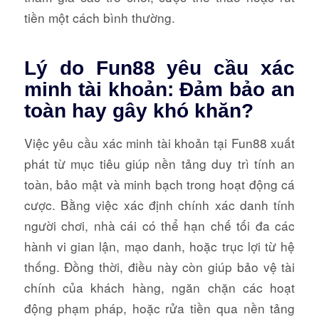
tiền một cách bình thường.
Lý do Fun88 yêu cầu xác
minh tài khoản: Đảm bảo an
toàn hay gây khó khăn?
Việc yêu cầu xác minh tài khoản tại Fun88 xuất
phát từ mục tiêu giúp nền tảng duy trì tính an
toàn, bảo mật và minh bạch trong hoạt động cá
cược. Bằng việc xác định chính xác danh tính
người chơi, nhà cái có thể hạn chế tối đa các
hành vi gian lận, mạo danh, hoặc trục lợi từ hệ
thống. Đồng thời, điều này còn giúp bảo vệ tài
chính của khách hàng, ngăn chặn các hoạt
động phạm pháp, hoặc rửa tiền qua nền tảng