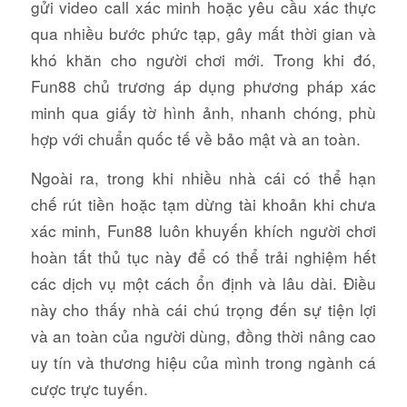
gửi video call xác minh hoặc yêu cầu xác thực
qua nhiều bước phức tạp, gây mất thời gian và
khó khăn cho người chơi mới. Trong khi đó,
Fun88 chủ trương áp dụng phương pháp xác
minh qua giấy tờ hình ảnh, nhanh chóng, phù
hợp với chuẩn quốc tế về bảo mật và an toàn.
Ngoài ra, trong khi nhiều nhà cái có thể hạn
chế rút tiền hoặc tạm dừng tài khoản khi chưa
xác minh, Fun88 luôn khuyến khích người chơi
hoàn tất thủ tục này để có thể trải nghiệm hết
các dịch vụ một cách ổn định và lâu dài. Điều
này cho thấy nhà cái chú trọng đến sự tiện lợi
và an toàn của người dùng, đồng thời nâng cao
uy tín và thương hiệu của mình trong ngành cá
cược trực tuyến.