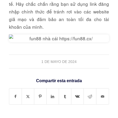
tế. Hãy chắc chắn rằng bạn sử dụng link đăng
nhập chính thức để tránh rơi vào các website
giả mạo và đảm bảo an toàn tối đa cho tài
khoản của mình.
1 DE MAYO DE 2024
Compartir esta entrada