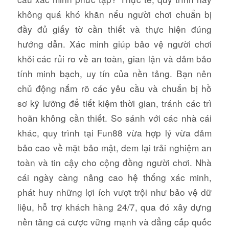
không quá khó khăn nếu người chơi chuẩn bị
đầy đủ giấy tờ cần thiết và thực hiện đúng
hướng dẫn. Xác minh giúp bảo vệ người chơi
khỏi các rủi ro về an toàn, gian lận và đảm bảo
tính minh bạch, uy tín của nền tảng. Bạn nên
chủ động nắm rõ các yêu cầu và chuẩn bị hồ
sơ kỹ lưỡng để tiết kiệm thời gian, tránh các trì
hoãn không cần thiết. So sánh với các nhà cái
khác, quy trình tại Fun88 vừa hợp lý vừa đảm
bảo cao về mặt bảo mật, đem lại trải nghiệm an
toàn và tin cậy cho cộng đồng người chơi. Nhà
cái ngày càng nâng cao hệ thống xác minh,
phát huy những lợi ích vượt trội như bảo vệ dữ
liệu, hỗ trợ khách hàng 24/7, qua đó xây dựng
nền tảng cá cược vững mạnh và đẳng cấp quốc