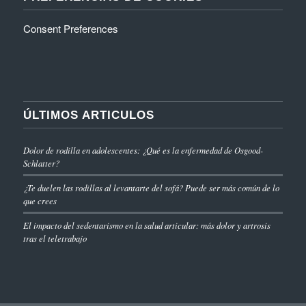
Consent Preferences
ÚLTIMOS ARTICULOS
Dolor de rodilla en adolescentes: ¿Qué es la enfermedad de Osgood-
Schlatter?
¿Te duelen las rodillas al levantarte del sofá? Puede ser más común de lo
que crees
El impacto del sedentarismo en la salud articular: más dolor y artrosis
tras el teletrabajo