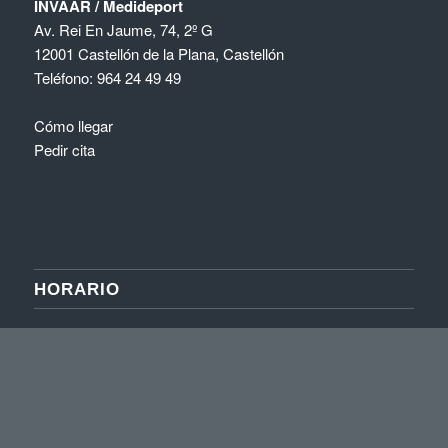
INVAAR / Medideport
Av. Rei En Jaume, 74, 2º G
12001 Castellón de la Plana, Castellón
Teléfono:
964 24 49 49
Cómo llegar
Pedir cita
HORARIO
Lu-Vi: 9:00-21:00
Sa: cerrado
Do: cerrado