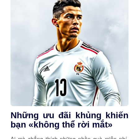
Những ưu đãi khủng khiến
bạn «không thể rời mắt»
Ai mà chẳng thích những phần quà miễn phí,