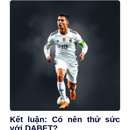
Kết luận: Có nên thử sức
với DABET?