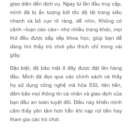
giao diện đến dịch vụ. Ngay từ lần đầu truy cập,
mình đã bị ấn tượng bởi tốc độ tải trang siêu
nhanh và bố cục rõ ràng, dễ nhìn. Không có
cảnh «loạn cào cào» như nhiều trang khác, mọi
thứ đều được sắp xếp khoa học, giúp bạn dễ
dàng tìm thấy trò chơi yêu thích chỉ trong vài
giây.
Đặc biệt, độ bảo mật ở đây được đặt lên hàng
đầu. Mình đã đọc qua các chính sách và thấy
họ sử dụng công nghệ mã hóa SSL tiên tiến,
đảm bảo mọi thông tin cá nhân và giao dịch của
bạn đều an toàn tuyệt đối. Điều này khiến mình
cảm thấy yên tâm hơn hẳn khi nạp rút tiền hay
tham gia các trò chơi.