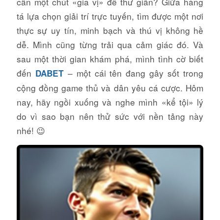
cần một chút «gia vị» để thư giãn? Giữa hàng
tá lựa chọn giải trí trực tuyến, tìm được một nơi
thực sự uy tín, minh bạch và thú vị không hề
dễ. Mình cũng từng trải qua cảm giác đó. Và
sau một thời gian khám phá, mình tình cờ biết
đến
– một cái tên đang gây sốt trong
DABET
cộng đồng game thủ và dân yêu cá cược. Hôm
nay, hãy ngồi xuống và nghe mình «kể tội» lý
do vì sao bạn nên thử sức với nền tảng này
nhé! 😉