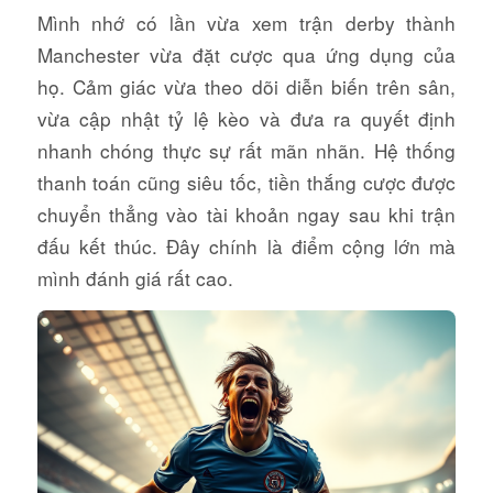
Mình nhớ có lần vừa xem trận derby thành
Manchester vừa đặt cược qua ứng dụng của
họ. Cảm giác vừa theo dõi diễn biến trên sân,
vừa cập nhật tỷ lệ kèo và đưa ra quyết định
nhanh chóng thực sự rất mãn nhãn. Hệ thống
thanh toán cũng siêu tốc, tiền thắng cược được
chuyển thẳng vào tài khoản ngay sau khi trận
đấu kết thúc. Đây chính là điểm cộng lớn mà
mình đánh giá rất cao.