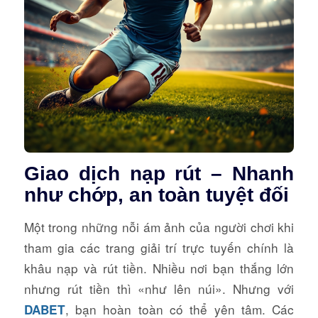
Giao dịch nạp rút – Nhanh
như chớp, an toàn tuyệt đối
Một trong những nỗi ám ảnh của người chơi khi
tham gia các trang giải trí trực tuyến chính là
khâu nạp và rút tiền. Nhiều nơi bạn thắng lớn
nhưng rút tiền thì «như lên núi». Nhưng với
, bạn hoàn toàn có thể yên tâm. Các
DABET