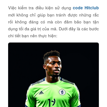
Việc kiểm tra điều kiện sử dụng
code Hitclub
mới không chỉ giúp bạn tránh được những rắc
rối không đáng có mà còn đảm bảo bạn tận
dụng tối đa giá trị của mã. Dưới đây là các bước
chi tiết bạn nên thực hiện: