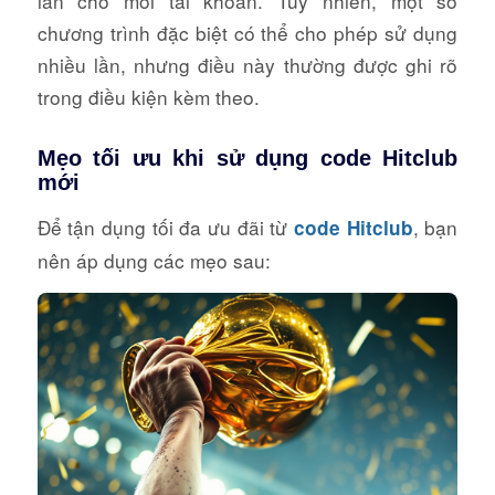
lần cho mỗi tài khoản. Tuy nhiên, một số
chương trình đặc biệt có thể cho phép sử dụng
nhiều lần, nhưng điều này thường được ghi rõ
trong điều kiện kèm theo.
Mẹo tối ưu khi sử dụng code Hitclub
mới
Để tận dụng tối đa ưu đãi từ
, bạn
code Hitclub
nên áp dụng các mẹo sau: