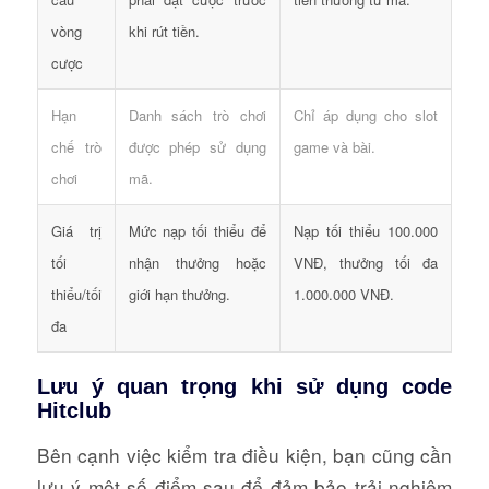
vòng
khi rút tiền.
cược
Hạn
Danh sách trò chơi
Chỉ áp dụng cho slot
chế trò
được phép sử dụng
game và bài.
chơi
mã.
Giá trị
Mức nạp tối thiểu để
Nạp tối thiểu 100.000
tối
nhận thưởng hoặc
VNĐ, thưởng tối đa
thiểu/tối
giới hạn thưởng.
1.000.000 VNĐ.
đa
Lưu ý quan trọng khi sử dụng code
Hitclub
Bên cạnh việc kiểm tra điều kiện, bạn cũng cần
lưu ý một số điểm sau để đảm bảo trải nghiệm