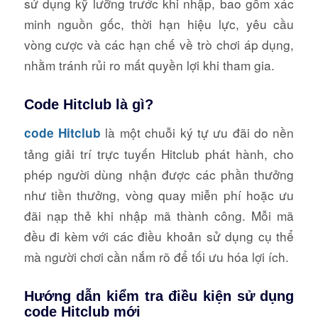
sử dụng kỹ lưỡng trước khi nhập, bao gồm xác
minh nguồn gốc, thời hạn hiệu lực, yêu cầu
vòng cược và các hạn chế về trò chơi áp dụng,
nhằm tránh rủi ro mất quyền lợi khi tham gia.
Code Hitclub là gì?
là một chuỗi ký tự ưu đãi do nền
code Hitclub
tảng giải trí trực tuyến Hitclub phát hành, cho
phép người dùng nhận được các phần thưởng
như tiền thưởng, vòng quay miễn phí hoặc ưu
đãi nạp thẻ khi nhập mã thành công. Mỗi mã
đều đi kèm với các điều khoản sử dụng cụ thể
mà người chơi cần nắm rõ để tối ưu hóa lợi ích.
Hướng dẫn kiểm tra điều kiện sử dụng
code Hitclub mới