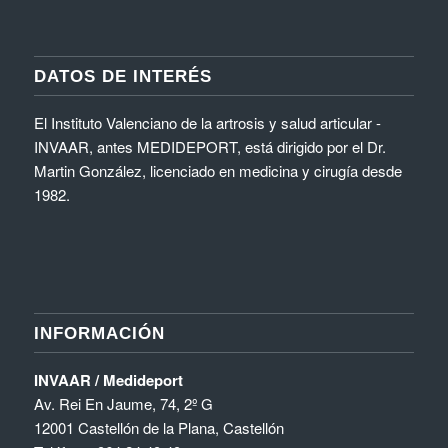
DATOS DE INTERÉS
El Instituto Valenciano de la artrosis y salud articular -
INVAAR, antes MEDIDEPORT, está dirigido por el Dr.
Martin González, licenciado en medicina y cirugía desde
1982.
INFORMACIÓN
INVAAR / Medideport
Av. Rei En Jaume, 74, 2º G
12001 Castellón de la Plana, Castellón