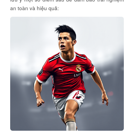
an toàn và hiệu quả: