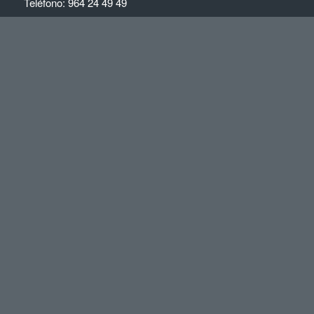
Teléfono:
964 24 49 49
Cómo llegar
Pedir cita
HORARIO
Lu-Vi: 9:00-21:00
Sa: cerrado
Do: cerrado
PREFERENCIAS DE COOKIES
Consent Preferences