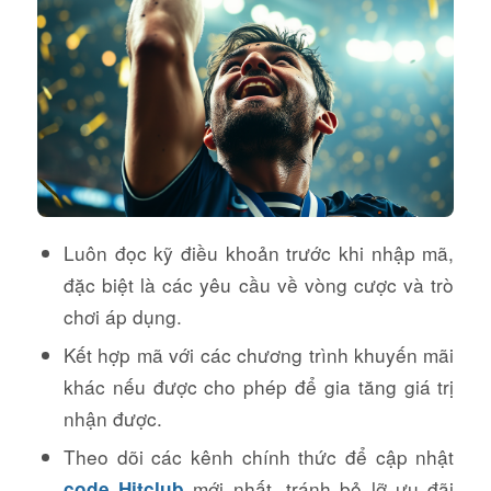
Luôn đọc kỹ điều khoản trước khi nhập mã,
đặc biệt là các yêu cầu về vòng cược và trò
chơi áp dụng.
Kết hợp mã với các chương trình khuyến mãi
khác nếu được cho phép để gia tăng giá trị
nhận được.
Theo dõi các kênh chính thức để cập nhật
mới nhất, tránh bỏ lỡ ưu đãi
code Hitclub